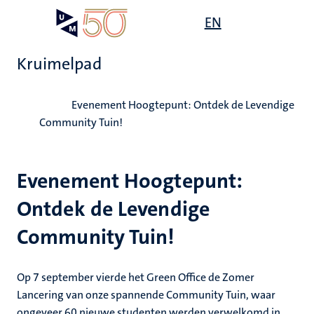
Overslaan
Open
EN
Search
My
en
UM
menu
on
naar
the
Kruimelpad
de
websit
inhoud
Home
gaan
Evenement Hoogtepunt: Ontdek de Levendige
Community Tuin!
Evenement Hoogtepunt:
Ontdek de Levendige
Community Tuin!
Op 7 september vierde het Green Office de Zomer
Lancering van onze spannende Community Tuin, waar
ongeveer 60 nieuwe studenten werden verwelkomd in