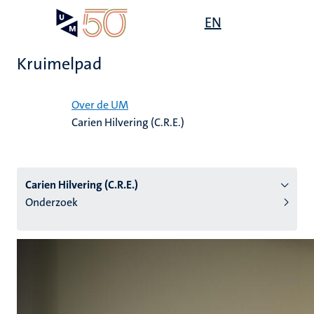
Overslaan
Open
EN
Search
My
en
UM
menu
on
naar
the
Kruimelpad
de
websit
inhoud
Home
gaan
Over de UM
Carien Hilvering (C.R.E.)
tie
s
Carien Hilvering (C.R.E.)
Onderzoek