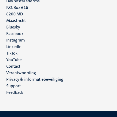
UM postal address
P.O. Box 616
6200 MD
Maastricht
Social
Bluesky
Facebook
media
Instagram
LinkedIn
TikTok
YouTube
Menu
Contact
Verantwoording
footer
Privacy & informatiebeveiliging
(NL)
Support
Feedback