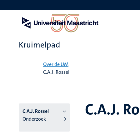
Overslaan
en
naar
de
inhoud
gaan
Kruimelpad
Home
Over de UM
C.A.J. Rossel
C.A.J. Ro
C.A.J. Rossel
Onderzoek