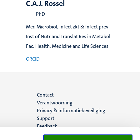
C.A.J. Rossel
PhD
Med Microbiol, Infect zkt & Infect prev
Inst of Nutr and Translat Res in Metabol
Fac. Health, Medicine and Life Sciences
ORCID
Menu
Contact
Verantwoording
footer
Privacy & informatiebeveiliging
Support
(NL)
Feedback