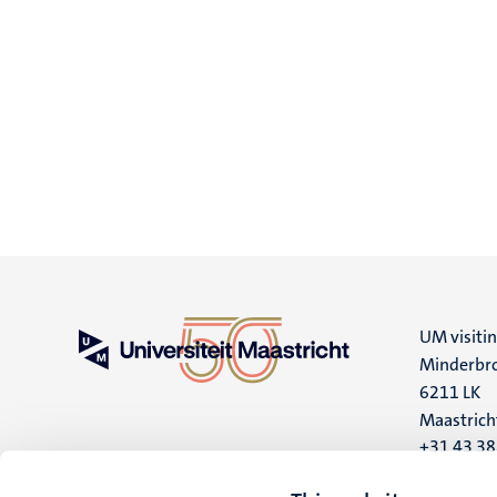
UM visiti
Minderbro
6211 LK
Maastrich
+31 43 3
UM postal