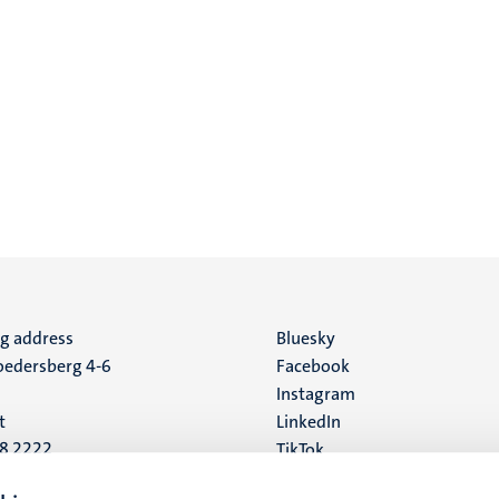
ng address
Social
Bluesky
edersberg 4-6
Facebook
media
Instagram
t
LinkedIn
88 2222
TikTok
YouTube
 address