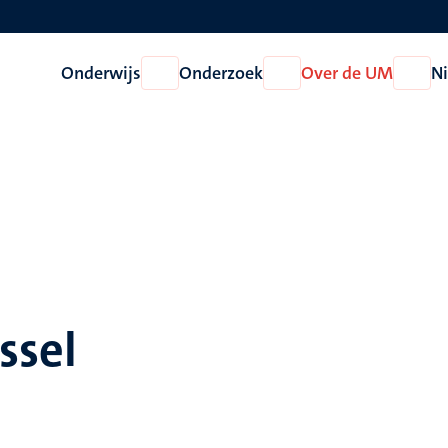
Onderwijs
Onderzoek
Over de UM
N
Open
Open
Open
Onderwijs
Onderzoek
Over
de
UM
ssel