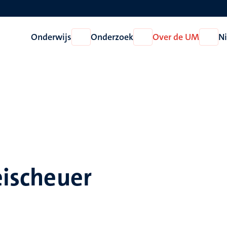
Onderwijs
Onderzoek
Over de UM
N
Open
Open
Open
Onderwijs
Onderzoek
Over
de
UM
leischeuer