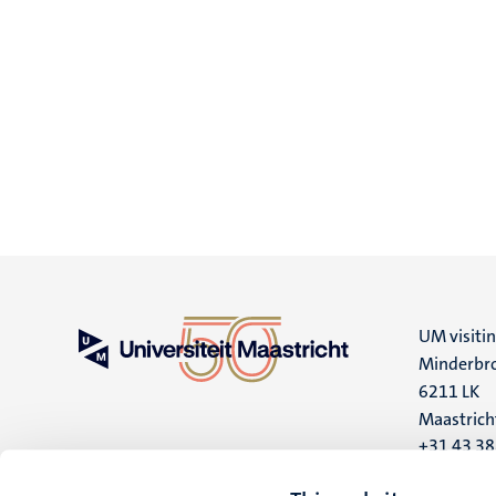
UM visiti
Minderbro
6211 LK
Maastrich
+31 43 3
UM postal