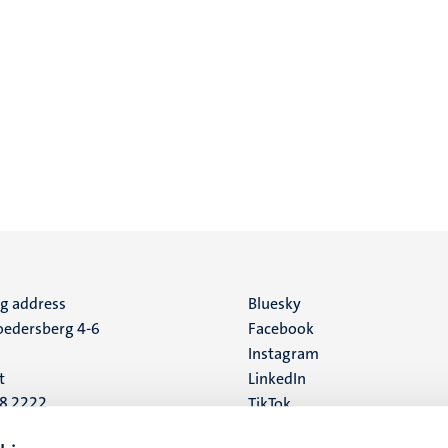
ng address
Social
Bluesky
edersberg 4-6
Facebook
media
Instagram
t
LinkedIn
88 2222
TikTok
YouTube
 address