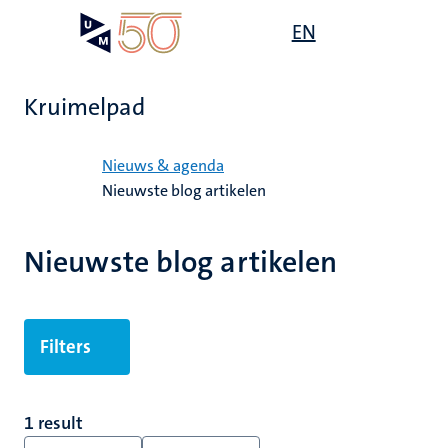
Overslaan
Open
EN
Search
My
en
UM
menu
on
naar
the
de
websit
Kruimelpad
inhoud
gaan
Home
Nieuws & agenda
Nieuwste blog artikelen
Nieuwste blog artikelen
Filters
1 result