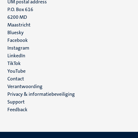
UM postal address
P.O. Box 616
6200 MD
Maastricht
Social
Bluesky
Facebook
media
Instagram
LinkedIn
TikTok
YouTube
Menu
Contact
Verantwoording
footer
Privacy & informatiebeveiliging
(NL)
Support
Feedback