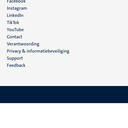
Facebook
media
Instagram
LinkedIn
TikTok
YouTube
Menu
Contact
Verantwoording
footer
Privacy & informatiebeveiliging
(NL)
Support
Feedback