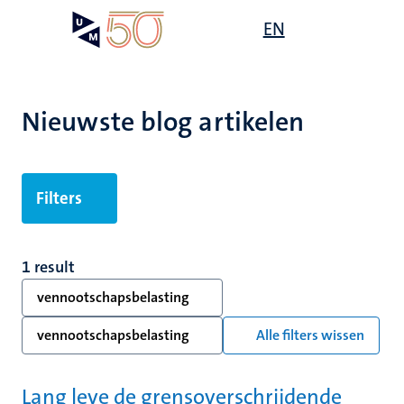
Overslaan
Open
EN
Search
My
en
UM
menu
on
naar
the
de
websit
inhoud
Nieuwste blog artikelen
gaan
Filters
1 result
vennootschapsbelasting
vennootschapsbelasting
Alle filters wissen
Lang leve de grensoverschrijdende