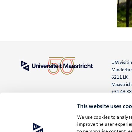
UM visiti
Minderbro
6211 LK
Maastrich
+31 43 3
UM postal
This website uses coo
P.O. Box 6
We use cookies to analyse
6200 MD
improve the user experien
Maastrich
to personalise content, e