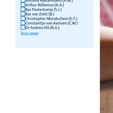
Antonia Waltermann (A.M.)
Arthur Willemse (A.A.)
Bas Pasterkamp (S.J.)
Bas van Zelst (B.)
Christopher Mondschein (C.F.)
Constantijn van Aartsen (C.W.)
Dr Andrea Ott (R.A.)
Toon meer