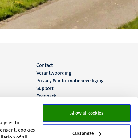
Menu
Contact
Verantwoording
footer
Privacy & informatiebeveiliging
Support
(NL)
Feedback
Allow all cookies
alyses to
consent, cookies
Customize
lation of all