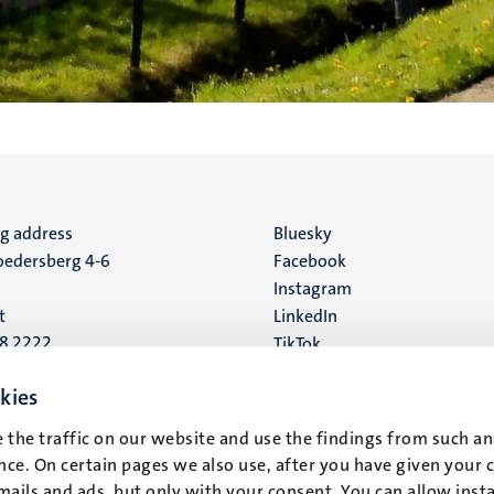
ng address
Social
Bluesky
edersberg 4-6
Facebook
media
Instagram
t
LinkedIn
88 2222
TikTok
YouTube
 address
kies
16
 the traffic on our website and use the findings from such an
ce. On certain pages we also use, after you have given your 
t
mails and ads, but only with your consent. You can allow instal