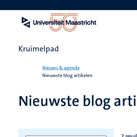
Overslaan
en
naar
de
inhoud
gaan
Kruimelpad
Home
Nieuws & agenda
Nieuwste blog artikelen
Nieuwste blog art
2 resu