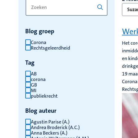
Zoek
Typ
Suzan
op
een
trefwoord
trefwoord
om
Werk
Blog groep
de
resultaten
Corona
Het cor
Rechtsgeleerdheid
te
inmidde
vernieuwen
en kind
Tag
drinkge
AB
19 maa
corona
Corona
GB
Rechts
MI
publiekrecht
Blog auteur
Agustin Parise (A.)
Andrea Broderick (A.C.)
Anna Beckers (A.)