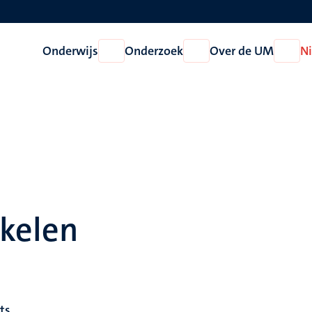
Onderwijs
Onderzoek
Over de UM
N
Open
Open
Open
Onderwijs
Onderzoek
Over
de
UM
ikelen
lts