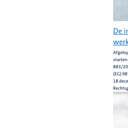
De i
werk
Afgelop
starten
883/200
(EG) 98
18 dec
Rechts