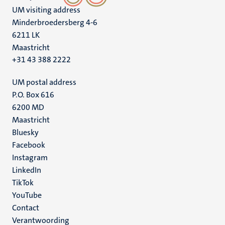
UM visiting address
Minderbroedersberg 4-6
6211 LK
Maastricht
+31 43 388 2222
UM postal address
P.O. Box 616
6200 MD
Maastricht
Social
Bluesky
Facebook
media
Instagram
LinkedIn
TikTok
YouTube
Menu
Contact
Verantwoording
footer