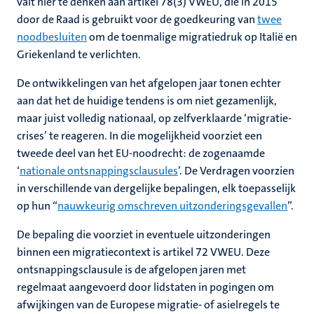
valt hier te denken aan artikel 78(3) VWEU, die in 2015
door de Raad is gebruikt voor de goedkeuring van
twee
noodbesluiten
om de toenmalige migratiedruk op Italië en
Griekenland te verlichten.
De ontwikkelingen van het afgelopen jaar tonen echter
aan dat het de huidige tendens is om niet gezamenlijk,
maar juist volledig nationaal, op zelfverklaarde ‘migratie-
crises’ te reageren. In die mogelijkheid voorziet een
tweede deel van het EU-noodrecht: de zogenaamde
‘
nationale ontsnappingsclausules
’. De Verdragen voorzien
in verschillende van dergelijke bepalingen, elk toepasselijk
op hun “
nauwkeurig omschreven uitzonderingsgevallen
”.
De bepaling die voorziet in eventuele uitzonderingen
binnen een migratiecontext is artikel 72 VWEU. Deze
ontsnappingsclausule is de afgelopen jaren met
regelmaat aangevoerd door lidstaten in pogingen om
afwijkingen van de Europese migratie- of asielregels te