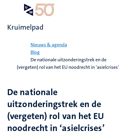
Overslaan
Open
Search
My
en
UM
menu
on
naar
the
Kruimelpad
de
websit
inhoud
Home
gaan
Nieuws & agenda
Blog
De nationale uitzonderingstrek en de
(vergeten) rol van het EU noodrecht in ‘asielcrises’
De nationale
uitzonderingstrek en de
(vergeten) rol van het EU
noodrecht in ‘asielcrises’