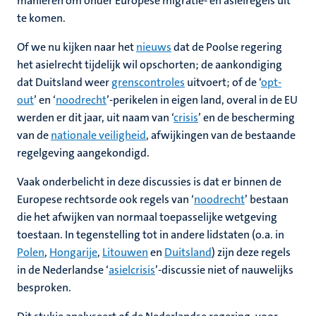
manieren om onder Europese migratie- en asielregels uit
te komen.
Of we nu kijken naar het
nieuws
dat de Poolse regering
het asielrecht tijdelijk wil opschorten; de aankondiging
dat Duitsland weer
grenscontroles
uitvoert; of de ‘
opt-
out
’ en ‘
noodrecht
’-perikelen in eigen land, overal in de EU
werden er dit jaar, uit naam van ‘
crisis
’ en de bescherming
van de
nationale veiligheid
, afwijkingen van de bestaande
regelgeving aangekondigd.
Vaak onderbelicht in deze discussies is dat er binnen de
Europese rechtsorde ook regels van ‘
noodrecht
’ bestaan
die het afwijken van normaal toepasselijke wetgeving
toestaan. In tegenstelling tot in andere lidstaten (o.a. in
Polen
,
Hongarije
,
Litouwen
en
Duitsland
) zijn deze regels
in de Nederlandse ‘
asielcrisis
’-discussie niet of nauwelijks
besproken.