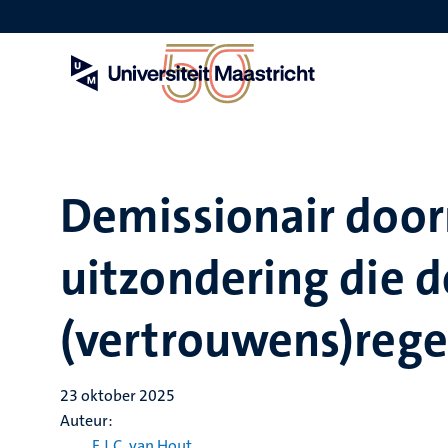
Overslaan
en
naar
de
inhoud
gaan
Demissionair door
uitzondering die d
(vertrouwens)rege
23 oktober 2025
Auteur:
F.J.C. van Hout