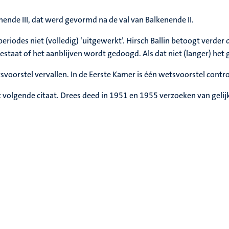
nende III, dat werd gevormd na de val van Balkenende II.
iodes niet (volledig) ‘uitgewerkt’. Hirsch Ballin betoogt verder d
aat of het aanblijven wordt gedoogd. Als dat niet (langer) het 
etsvoorstel vervallen. In de Eerste Kamer is één wetsvoorstel contr
t volgende citaat. Drees deed in 1951 en 1955 verzoeken van gelij