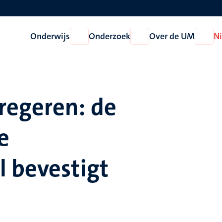
Onderwijs
Onderzoek
Over de UM
N
Open
Open
Open
Onderwijs
Onderzoek
Over
de
UM
regeren: de
e
l bevestigt