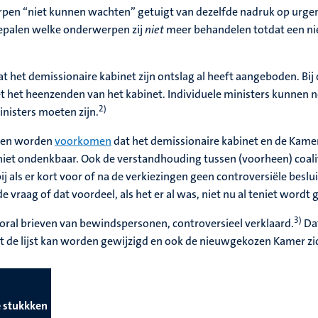
pen “niet kunnen wachten” getuigt van dezelfde nadruk op urgen
bepalen welke onderwerpen zij
niet
meer behandelen totdat een nie
at het demissionaire kabinet zijn ontslag al heeft aangeboden. Bij
 het heenzenden van het kabinet. Individuele ministers kunnen n
2)
inisters moeten zijn.
ngen worden
voorkomen
dat het demissionaire kabinet en de Kame
t ondenkbaar. Ook de verstandhouding tussen (voorheen) coalitie
j als er kort voor of na de verkiezingen geen controversiële besl
 vraag of dat voordeel, als het er al was, niet nu al teniet wordt 
3)
ooral brieven van bewindspersonen, controversieel verklaard.
Dat
 de lijst kan worden gewijzigd en ook de nieuwgekozen Kamer zic
e stukkken