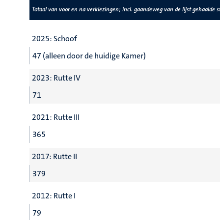
Totaal van voor en na verkiezingen; incl. gaandeweg van de lijst gehaalde 
2025: Schoof
47 (alleen door de huidige Kamer)
2023: Rutte IV
71
2021: Rutte III
365
2017: Rutte II
379
2012: Rutte I
79