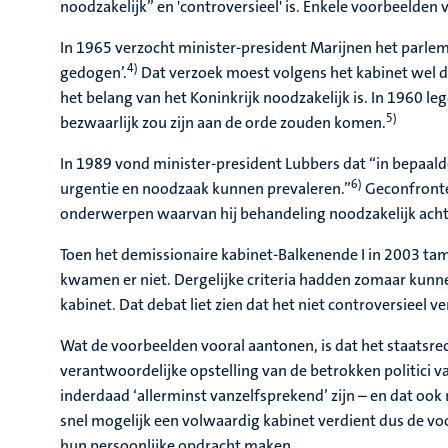
noodzakelijk” en 'controversieel' is. Enkele voorbeelden v
In 1965 verzocht minister-president Marijnen het parlem
4)
gedogen’.
Dat verzoek moest volgens het kabinet wel du
het belang van het Koninkrijk noodzakelijk is. In 1960 l
5)
bezwaarlijk zou zijn aan de orde zouden komen.
In 1989 vond minister-president Lubbers dat “in bepaald
6)
urgentie en noodzaak kunnen prevaleren.”
Geconfrontee
onderwerpen waarvan hij behandeling noodzakelijk acht
Toen het demissionaire kabinet-Balkenende I in 2003 tamel
kwamen er niet. Dergelijke criteria hadden zomaar kun
kabinet. Dat debat liet zien dat het niet controversieel
Wat de voorbeelden vooral aantonen, is dat het staatsre
verantwoordelijke opstelling van de betrokken politici 
inderdaad ‘allerminst vanzelfsprekend’ zijn – en dat oo
snel mogelijk een volwaardig kabinet verdient dus de vo
hun persoonlijke opdracht maken.