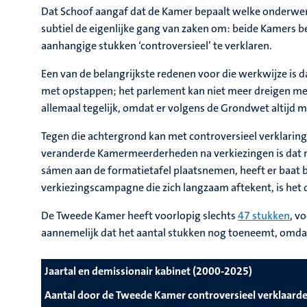
Dat Schoof aangaf dat de Kamer bepaalt welke onderwer
subtiel de eigenlijke gang van zaken om: beide Kamers 
aanhangige stukken ‘controversieel’ te verklaren.
Een van de belangrijkste redenen voor die werkwijze is d
met opstappen; het parlement kan niet meer dreigen met
allemaal tegelijk, omdat er volgens de Grondwet altijd m
Tegen die achtergrond kan met controversieel verklari
veranderde Kamermeerderheden na verkiezingen is dat nie
sámen aan de formatietafel plaatsnemen, heeft er baat bi
verkiezingscampagne die zich langzaam aftekent, is het de
De Tweede Kamer heeft voorlopig slechts
47 stukken
, v
aannemelijk dat het aantal stukken nog toeneemt, omdat
Jaartal en demissionair kabinet (2000-2025)
Aantal door de Tweede Kamer controversieel verklaard