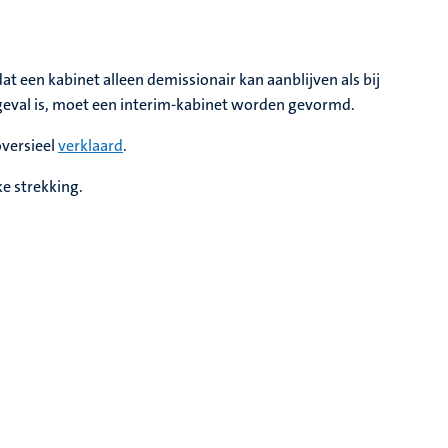
at een kabinet alleen demissionair kan aanblijven als bij
geval is, moet een interim-kabinet worden gevormd.
oversieel
verklaard
.
ke strekking.