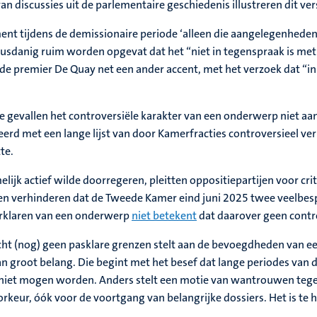
an discussies uit de parlementaire geschiedenis illustreren dit versc
ent tijdens de demissionaire periode ‘alleen die aangelegenheden
sdanig ruim worden opgevat dat het “niet in tegenspraak is met 
egde premier De Quay net een ander accent, met het verzoek dat “
e gevallen het controversiële karakter van een onderwerp niet a
rd met een lange lijst van door Kamerfracties controversieel v
te.
ijk actief wilde doorregeren, pleitten oppositiepartijen voor crite
nen verhinderen dat de Tweede Kamer eind juni 2025 twee veelbe
 verklaren van een onderwerp
niet betekent
dat daarover geen contr
cht (nog) geen pasklare grenzen stelt aan de bevoegdheden van ee
van groot belang. Die begint met het besef dat lange periodes v
k niet mogen worden. Anders stelt een motie van wantrouwen tege
orkeur, óók voor de voortgang van belangrijke dossiers. Het is te