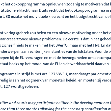
blijkt het opkoopprogramma opnieuw en zodanig te motiveren dat 
stitutionele klacht naar Duits recht dat het opkoopprogramma in st
rt. 38 inzake het individuele kiesrecht en het budgetrecht van de
et motiveringsgebrek zou helen en een nieuwe motivering onder he
ar creëert twee nieuwe problemen. De eerste is dat in het geheel 
 zichzelf niets te maken met het BVerfG, maar met het HvJ. En da
 onderwerpen aan rechterlijke instanties van de lidstaten. Voor d
geroepen bij de EU-verdragen en met de bevoegdheden om de compati
staat haaks op het model van de EU en de werkbaarheid daarvan. O
ogramma in strijd is met art. 127 VWEU, maar draagt parlement en
nredig is aan het oogmerk van monetair beleid; en moeten zij ver
rt. 127 wordt gebleven.
rities and courts may participate neither in the development nor 
no more than three months allowing for the necessary coordinatio