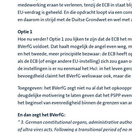
medewerking eraan te verlenen, tenzij de ECB in staat 
EU-verdrag is geheeld. En die opdracht loopt via een con
en daarom in strijd met de Duitse Grondwet en wel met a
Optie 1
Hoe nu verder? Optie 1 zou lijken te zijn dat de ECB h
BVerfG voldoet. Dat haalt mogelijk de angel even weg, ma
en het tweede, meer principiële bezwaar: de ECB heeft op
als de ECB (of enige andere EU-instelling) zich zou gaan
de instellingen is er nu eenmaal het HvJ: in het leven 
bevoegdheid claimt het BVerfG weliswaar ook, maar die 
Toegegeven: het BVerfG zegt niet nu al dat het opkooppr
deugdelijke motivering te laten geven dat het PSPP eve
het beginsel van evenredigheid binnen de grenzen van a
En dan zegt het BVerfG:
“ 3. German constitutional organs, administrative autho
of ultra vires acts. Following a transitional period of 