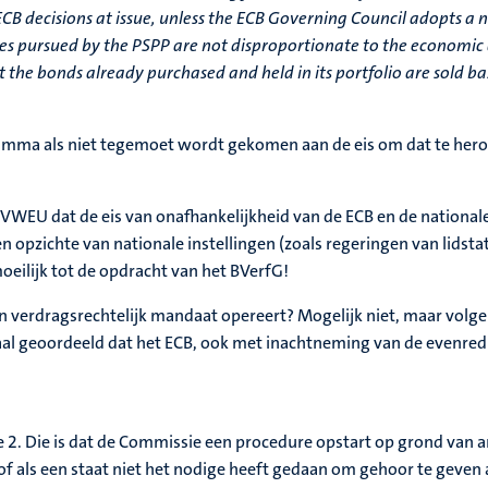
ECB decisions at issue, unless the ECB Governing Council adopts a
s pursued by the PSPP are not disproportionate to the economic a
the bonds already purchased and held in its portfolio are sold ba
ma als niet tegemoet wordt gekomen aan de eis om dat te herov
0 VWEU dat de eis van onafhankelijkheid van de ECB en de nation
n opzichte van nationale instellingen (zoals regeringen van lidsta
oeilijk tot de opdracht van het BVerfG!
ijn verdragsrechtelijk mandaat opereert? Mogelijk niet, maar volg
al geoordeeld dat het ECB, ook met inachtneming van de evenred
tie 2. Die is dat de Commissie een procedure opstart op grond van 
als een staat niet het nodige heeft gedaan om gehoor te geven aa