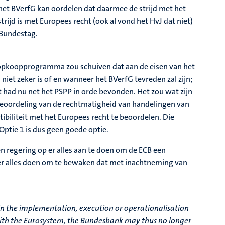
het BVerfG kan oordelen dat daarmee de strijd met het
rijd is met Europees recht (ook al vond het HvJ dat niet)
 Bundestag.
t opkoopprogramma zou schuiven dat aan de eisen van het
niet zeker is of en wanneer het BVerfG tevreden zal zijn;
t had nu net het PSPP in orde bevonden. Het zou wat zijn
e beoordeling van de rechtmatigheid van handelingen van
biliteit met het Europees recht te beoordelen. Die
ptie 1 is dus geen goede optie.
 regering op er alles aan te doen om de ECB een
der alles doen om te bewaken dat met inachtneming van
in the implementation, execution or operationalisation
n with the Eurosystem, the Bundesbank may thus no longer