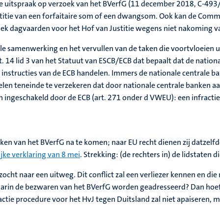
iële uitspraak op verzoek van het BVerfG (11 december 2018, C-49
titie van een forfaitaire som of een dwangsom. Ook kan de Commis
k dagvaarden voor het Hof van Justitie wegens niet nakoming va
yale samenwerking en het vervullen van de taken die voortvloeien 
t. 14 lid 3 van het Statuut van ESCB/ECB dat bepaalt dat de natio
instructies van de ECB handelen. Immers de nationale centrale 
en teneinde te verzekeren dat door nationale centrale banken aan
 ingeschakeld door de ECB (art. 271 onder d VWEU): een infracti
ken van het BVerfG na te komen; naar EU recht dienen zij datzelfde
jke verklaring van 8 mei
. Strekking: (de rechters in) de lidstaten
cht naar een uitweg. Dit conflict zal een verliezer kennen en d
in de bezwaren van het BVerfG worden geadresseerd? Dan hoeft 
tie procedure voor het HvJ tegen Duitsland zal niet apaiseren, m