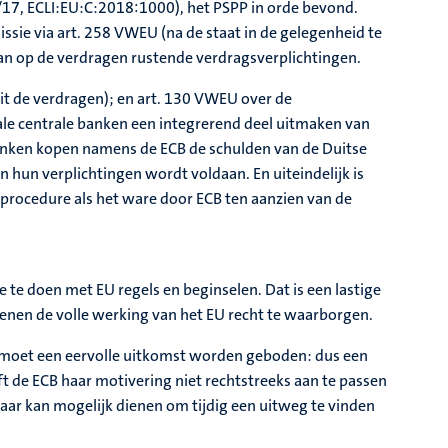
3/17, ECLI:EU:C:2018:1000), het PSPP in orde bevond.
sie via art. 258 VWEU (na de staat in de gelegenheid te
n op de verdragen rustende verdragsverplichtingen.
uit de verdragen); en art. 130 VWEU over de
nale centrale banken een integrerend deel uitmaken van
banken kopen namens de ECB de schulden van de Duitse
 hun verplichtingen wordt voldaan. En uiteindelijk is
eprocedure als het ware door ECB ten aanzien van de
 te doen met EU regels en beginselen. Dat is een lastige
 dienen de volle werking van het EU recht te waarborgen.
ie moet een eervolle uitkomst worden geboden: dus een
de ECB haar motivering niet rechtstreeks aan te passen
aar kan mogelijk dienen om tijdig een uitweg te vinden