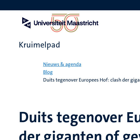
Overslaan
en
naar
de
inhoud
gaan
Kruimelpad
Home
Nieuws & agenda
Blog
Duits tegenover Europees Hof: clash der gig
Duits tegenover Eu
der giganten of ge