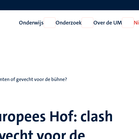
Onderwijs
Onderzoek
Over de UM
N
Open
Open
Open
Onderwijs
Onderzoek
Over
de
UM
anten of gevecht voor de bühne?
ropees Hof: clash
vecht voor de