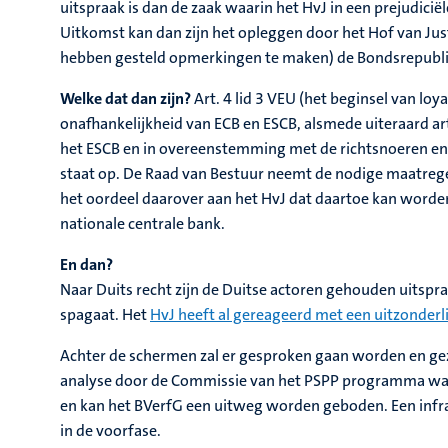
uitspraak is dan de zaak waarin het HvJ in een prejudic
Uitkomst kan dan zijn het opleggen door het Hof van Jus
hebben gesteld opmerkingen te maken) de Bondsrepublie
Welke dat dan zijn?
Art. 4 lid 3 VEU (het beginsel van lo
onafhankelijkheid van ECB en ESCB, alsmede uiteraard ar
het ESCB en in overeenstemming met de richtsnoeren en 
staat op. De Raad van Bestuur neemt de nodige maatregel
het oordeel daarover aan het HvJ dat daartoe kan worden
nationale centrale bank.
En dan?
Naar Duits recht zijn de Duitse actoren gehouden uitspra
spagaat. Het
HvJ heeft al gereageerd met een uitzonderli
Achter de schermen zal er gesproken gaan worden en gezo
analyse door de Commissie van het PSPP programma waar
en kan het BVerfG een uitweg worden geboden. Een infrac
in de voorfase.