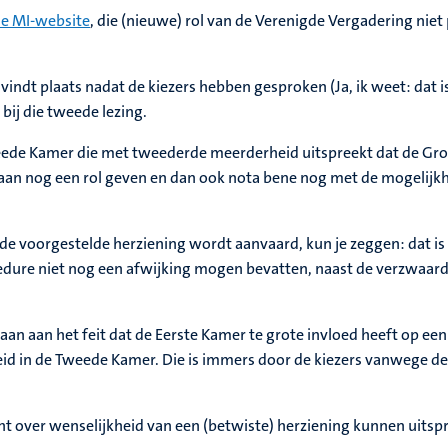
e MI-website
, die (nieuwe) rol van de Verenigde Vergadering ni
indt plaats nadat de kiezers hebben gesproken (Ja, ik weet: dat is 
ij die tweede lezing.
eede Kamer die met tweederde meerderheid uitspreekt dat de Gr
staan nog een rol geven en dan ook nota bene nog met de mogelijk
 de voorgestelde herziening wordt aanvaard, kun je zeggen: dat is
ure niet nog een afwijking mogen bevatten, naast de verzwaarde
an aan het feit dat de Eerste Kamer te grote invloed heeft op een 
id in de Tweede Kamer. Die is immers door de kiezers vanwege d
 echt over wenselijkheid van een (betwiste) herziening kunnen uitsp