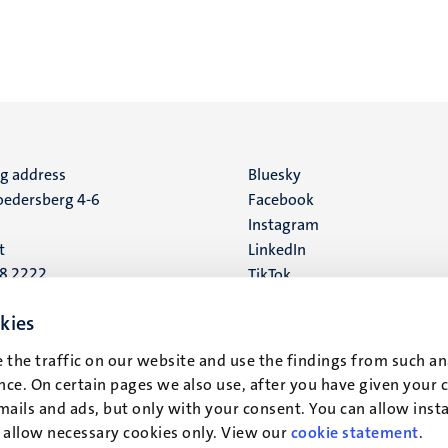
ng address
Social
Bluesky
edersberg 4-6
Facebook
media
Instagram
t
LinkedIn
88 2222
TikTok
YouTube
 address
kies
16
 the traffic on our website and use the findings from such an
ce. On certain pages we also use, after you have given your 
t
mails and ads, but only with your consent. You can allow instal
r allow necessary cookies only. View our
cookie statement
.