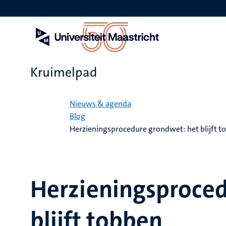
Overslaan
en
naar
de
inhoud
gaan
Kruimelpad
Home
Nieuws & agenda
Blog
Herzieningsprocedure grondwet: het blijft t
Herzieningsproced
blijft tobben