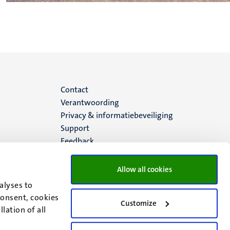
Menu
Contact
Verantwoording
footer
Privacy & informatiebeveiliging
Support
(NL)
Feedback
Allow all cookies
alyses to
consent, cookies
Customize
lation of all