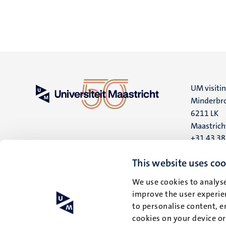
UM visiti
Minderbro
6211 LK
Maastrich
+31 43 3
UM postal
This website uses coo
P.O. Box 6
We use cookies to analyse
6200 MD
improve the user experien
Maastrich
to personalise content, e
cookies on your device o