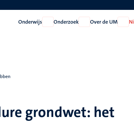
Onderwijs
Onderzoek
Over de UM
N
Open
Open
Open
Onderwijs
Onderzoek
Over
de
UM
obben
ure grondwet: het