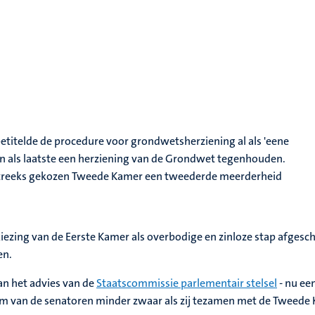
etitelde de procedure voor grondwetsherziening al als 'eene
an als laatste een herziening van de Grondwet tegenhouden.
htstreeks gekozen Tweede Kamer een tweederde meerderheid
kiezing van de Eerste Kamer als overbodige en zinloze stap afgesc
en.
van het advies van de
Staatscommissie parlementair stelsel
- nu ee
tem van de senatoren minder zwaar als zij tezamen met de Tweed