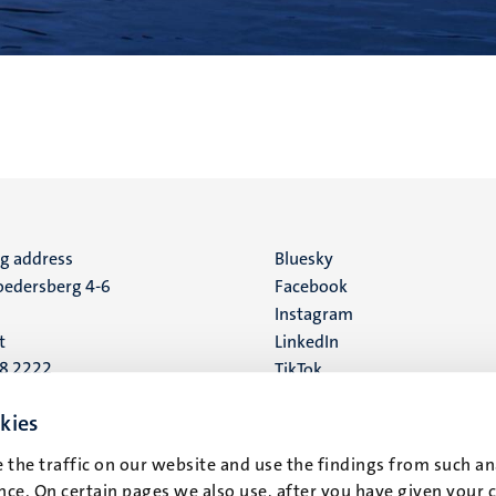
ng address
Social
Bluesky
edersberg 4-6
Facebook
media
Instagram
t
LinkedIn
88 2222
TikTok
YouTube
 address
kies
16
 the traffic on our website and use the findings from such an
ce. On certain pages we also use, after you have given your 