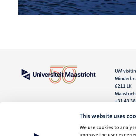
UM visiti
Minderbro
6211 LK
Maastrich
+31 43 3
UM postal
This website uses coo
P.O. Box 6
We use cookies to analyse
6200 MD
improve the user experien