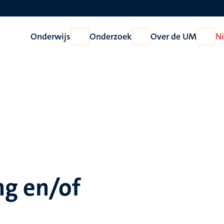
Onderwijs
Onderzoek
Over de UM
N
Open
Open
Open
Onderwijs
Onderzoek
Over
de
UM
ng en/of