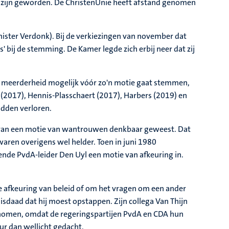
 zijn geworden. De ChristenUnie heeft afstand genomen
ister Verdonk). Bij de verkiezingen van november dat
bij de stemming. De Kamer legde zich erbij neer dat zij
en meerderheid mogelijk vóór zo'n motie gaat stemmen,
 (2017), Hennis-Plasschaert (2017), Harbers (2019) en
adden verloren.
ng van een motie van wantrouwen denkbaar geweest. Dat
waren overigens wel helder. Toen in juni 1980
ende PvdA-leider Den Uyl een motie van afkeuring in.
e afkeuring van beleid of om het vragen om een ander
isdaad dat hij moest opstappen. Zijn collega Van Thijn
enomen, omdat de regeringspartijen PvdA en CDA hun
ur dan wellicht gedacht.