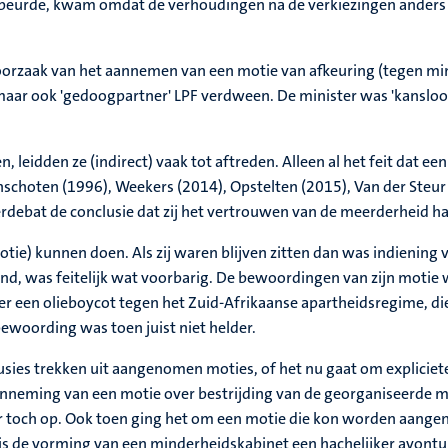
gebeurde, kwam omdat de verhoudingen na de verkiezingen anders
orzaak van het aannemen van een motie van afkeuring (tegen min
aar ook 'gedoogpartner' LPF verdween. De minister was 'kansloos' 
eidden ze (indirect) vaak tot aftreden. Alleen al het feit dat e
schoten (1996), Weekers (2014), Opstelten (2015), Van der Steur
merdebat de conclusie dat zij het vertrouwen van de meerderheid h
motie) kunnen doen. Als zij waren blijven zitten dan was indieni
end, was feitelijk wat voorbarig. De bewoordingen van zijn motie 
er een olieboycot tegen het Zuid-Afrikaanse apartheidsregime, di
ewoording was toen juist niet helder.
usies trekken uit aangenomen moties, of het nu gaat om expliciet
aanneming van een motie over bestrijding van de georganiseerde m
ter toch op. Ook toen ging het om een motie die kon worden aang
 is de vorming van een minderheidskabinet een hachelijker avontu