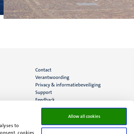
Menu
Contact
Verantwoording
footer
Privacy & informatiebeveiliging
Support
(NL)
Feedback
Allow all cookies
alyses to
consent, cookies