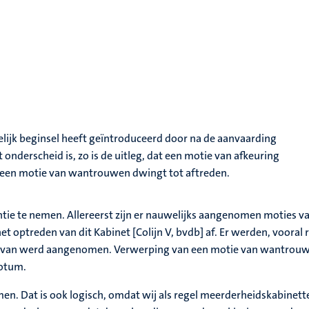
lijk beginsel heeft geïntroduceerd door na de aanvaarding
 onderscheid is, zo is de uitleg, dat een motie van afkeuring
en een motie van wantrouwen dwingt tot aftreden.
ntie te nemen. Allereerst zijn er nauwelijks aangenomen moties v
 het optreden van dit Kabinet [Colijn V, bvdb] af. Er werden, voor
arvan werd aangenomen. Verwerping van een motie van wantrouw
votum.
 Dat is ook logisch, omdat wij als regel meerderheidskabinetten