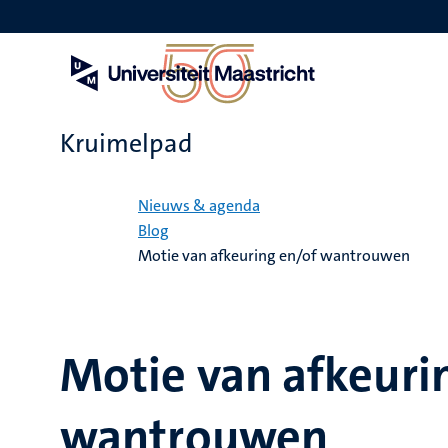
Overslaan
en
naar
de
inhoud
gaan
Kruimelpad
Home
Nieuws & agenda
Blog
Motie van afkeuring en/of wantrouwen
Motie van afkeuri
wantrouwen