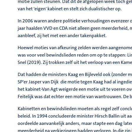
motie zullen steunen. Dat dit de afgelopen week toch 
van het 'eigen' kabinet en stelt zich dualistischer op.
In 2006 waren andere politieke verhoudingen evenzeer o
jaar haalden VVD en CDA niet alleen geen meerderheid, m
aanbleef, zij het met een ander takenpakket.
Hoewel moties van afkeuring zelden werden aangenomen, l
was voor veel bewindslieden reden om op te stappen: Lin
Snel (2019). Zij trokken zelf uit het verloop van een Ka
Dat hadden de ministers Kaag en Bijleveld ook (zonder 
SP'er Jasper van Dijk die motie tegen Kaag had al ingedi
het kabinet-Van Agt weigerde een motie uit te voeren ov
Feitelijk was dat echter een motie van wantrouwen. De b
Kabinetten en bewindslieden moeten als regel zelf concl
beleid. In 1994 concludeerde minister Hirsch Ballin uit 
oordeelde aanvankelijk anders, maar stapte een dag la
meerderheid na verkiezingen hadden verloren. In die zin