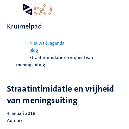
Overslaan
Open
Search
My
en
UM
menu
on
naar
the
Kruimelpad
de
websit
inhoud
Home
gaan
Nieuws & agenda
Blog
Straatintimidatie en vrijheid van
meningsuiting
Straatintimidatie en vrijheid
van meningsuiting
4 januari 2018
Auteur: