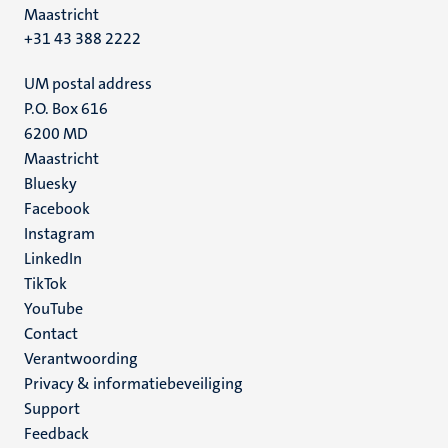
Maastricht
+31 43 388 2222
UM postal address
P.O. Box 616
6200 MD
Maastricht
Social
Bluesky
Facebook
media
Instagram
LinkedIn
TikTok
YouTube
Menu
Contact
Verantwoording
footer
Privacy & informatiebeveiliging
(NL)
Support
Feedback