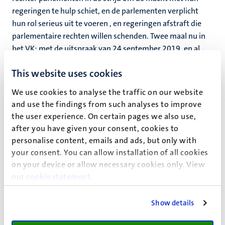
regeringen te hulp schiet, en de parlementen verplicht
hun rol serieus uit te voeren , en regeringen afstraft die
parlementaire rechten willen schenden. Twee maal nu in
het VK; met de uitspraak van 24 september 2019, en al
eerder in 2017, toen het Supreme Court oordeelde dat de
This website uses cookies
Brexit niet buiten het parlement om kon worden geregeld
maar een basis dient te hebben in een wet.
We use cookies to analyse the traffic on our website
and use the findings from such analyses to improve
Moeder der parlementen
the user experience. On certain pages we also use,
In een eerdere blog schreef ik dat het Britse parlement
after you have given your consent, cookies to
haar voorbeeld functie als moeder van alle parlementen
personalise content, emails and ads, but only with
schaadde door niet in staat te zijn om een Brexit koers te
your consent. You can allow installation of all cookies
bepalen. Met eigen inspanningen nu, en twee maal dankzij
on your device or allow necessary cookies only. View
de rechter, zit het parlement weer in het zadel. En zo hoort
our
cookie statement
.
het ook in een parlementair stelsel, vooral met de doctrine
van de soevereiniteit van het parlement.
Show details
Hoe nu weer verder? Wie zal het zeggen.