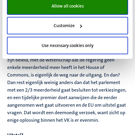
Allow all cookies
Wanneer gaat het parlement zijn werk weer aanvatten?
De koninklijke weg is dat Johnson majesteit vraagt de
schorsing aanzienlijk te bekorten, dan wel geheel te
Customize
beëindigen. Dat niet te doen is contempt of court en een
machtsusurpatie die ongehoord is. Dat wel te doen is
koninklijk, maar wat rest dan van zijn eigen positie: zo te
Use necessary cookies only
worden teruggefloten op zoiets cruciaals en centraals in
zijn beleid, met de wetenschap dat de regering geen
enkele meerderheid meer heeft in het House of
Commons, is eigenlijk de weg naar de uitgang. En dan?
Dan rest eigenlijk weinig anders dan dat het parlement
met een 2/3 meerderheid gaat besluiten tot verkiezingen,
en een tijdelijke premier doet aanwijzen die de eerder
aangenomen wet gaat uitvoeren en de EU om uitstel gaat
vragen. Dat wordt een deemoedig verzoek, want zicht op
enige oplossing binnen het VK is er evenmin.