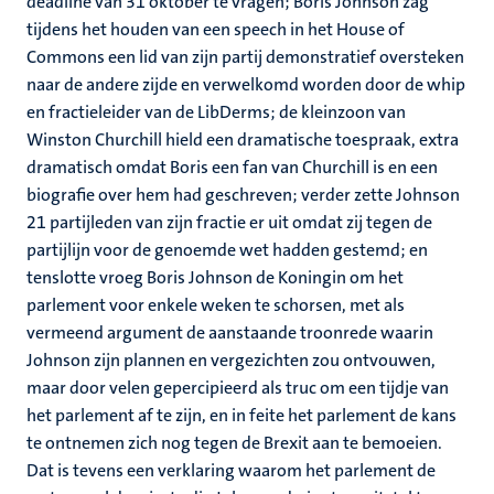
deadline van 31 oktober te vragen; Boris Johnson zag
tijdens het houden van een speech in het House of
Commons een lid van zijn partij demonstratief oversteken
naar de andere zijde en verwelkomd worden door de whip
en fractieleider van de LibDerms; de kleinzoon van
Winston Churchill hield een dramatische toespraak, extra
dramatisch omdat Boris een fan van Churchill is en een
biografie over hem had geschreven; verder zette Johnson
21 partijleden van zijn fractie er uit omdat zij tegen de
partijlijn voor de genoemde wet hadden gestemd; en
tenslotte vroeg Boris Johnson de Koningin om het
parlement voor enkele weken te schorsen, met als
vermeend argument de aanstaande troonrede waarin
Johnson zijn plannen en vergezichten zou ontvouwen,
maar door velen gepercipieerd als truc om een tijdje van
het parlement af te zijn, en in feite het parlement de kans
te ontnemen zich nog tegen de Brexit aan te bemoeien.
Dat is tevens een verklaring waarom het parlement de