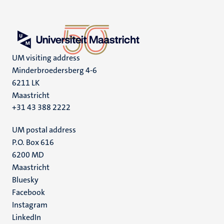
UM visiting address
Minderbroedersberg 4-6
6211 LK
Maastricht
+31 43 388 2222
UM postal address
P.O. Box 616
6200 MD
Maastricht
Social
Bluesky
Facebook
media
Instagram
LinkedIn