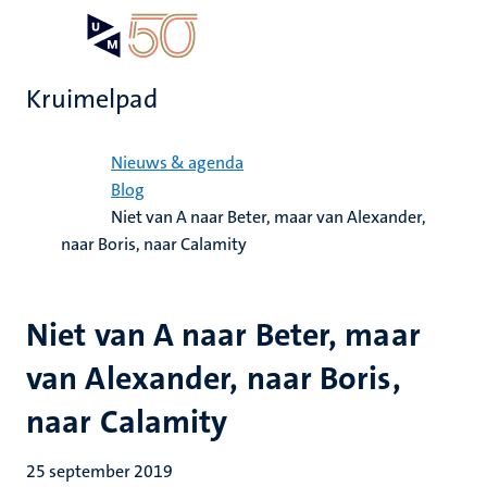
Overslaan
Open
Search
My
en
UM
menu
on
naar
the
Kruimelpad
de
websit
inhoud
Home
gaan
Nieuws & agenda
Blog
Niet van A naar Beter, maar van Alexander,
naar Boris, naar Calamity
Niet van A naar Beter, maar
van Alexander, naar Boris,
naar Calamity
25 september 2019