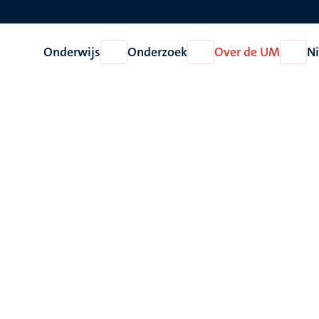
Onderwijs
Onderzoek
Over de UM
N
Open
Open
Open
Onderwijs
Onderzoek
Over
de
UM