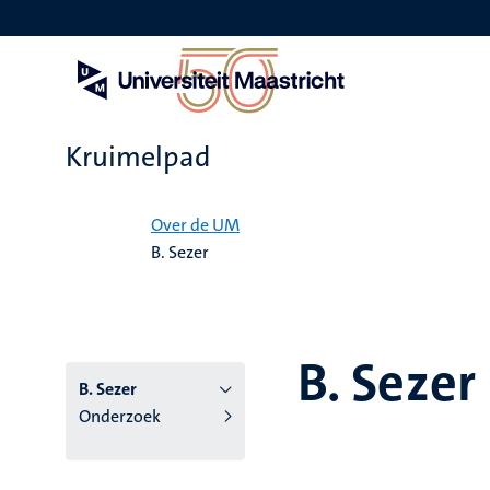
Overslaan
en
naar
de
inhoud
gaan
Kruimelpad
Home
Over de UM
B. Sezer
B. Sezer
B. Sezer
Onderzoek