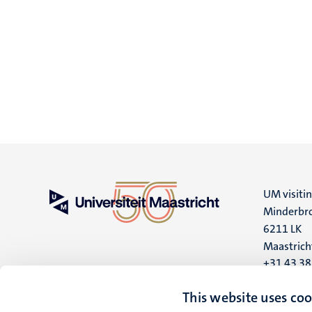
UM visiti
Minderbro
6211 LK
Maastrich
+31 43 3
UM postal
This website uses coo
P.O. Box 6