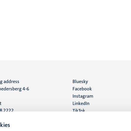
ng address
Social
Bluesky
edersberg 4-6
Facebook
media
Instagram
t
LinkedIn
88 2222
TikTok
YouTube
 address
kies
16