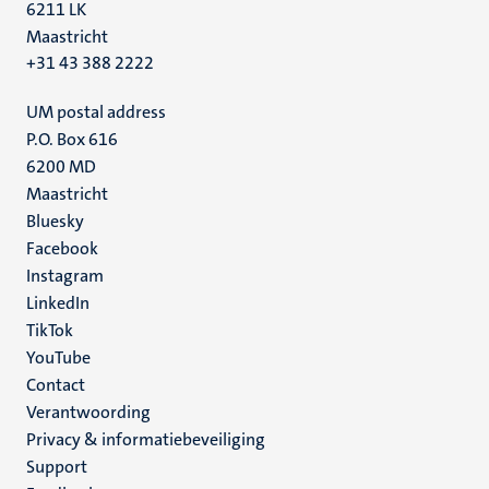
6211 LK
Maastricht
+31 43 388 2222
UM postal address
P.O. Box 616
6200 MD
Maastricht
Social
Bluesky
Facebook
media
Instagram
LinkedIn
TikTok
YouTube
Menu
Contact
Verantwoording
footer
Privacy & informatiebeveiliging
(NL)
Support