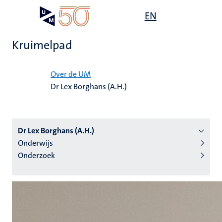
Overslaan
Open
EN
Search
My
en
UM
menu
on
naar
the
Kruimelpad
de
websit
inhoud
Home
gaan
Over de UM
Dr Lex Borghans (A.H.)
tie
s
Dr Lex Borghans (A.H.)
Onderwijs
Onderzoek