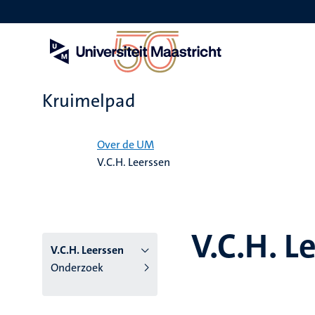
Overslaan
en
naar
de
inhoud
gaan
Kruimelpad
Home
Over de UM
V.C.H. Leerssen
V.C.H. L
V.C.H. Leerssen
Onderzoek