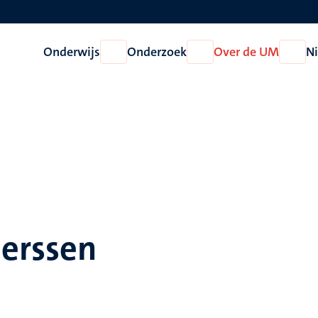
Onderwijs
Onderzoek
Over de UM
N
Open
Open
Open
Onderwijs
Onderzoek
Over
de
UM
eerssen