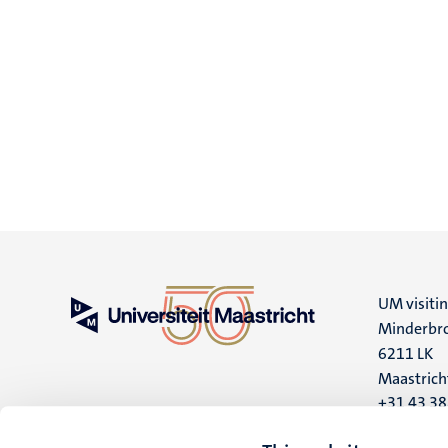
UM visiti
Minderbro
6211 LK
Maastrich
+31 43 3
UM postal