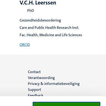
V.C.H. Leerssen
PhD
Gezondheidsbevordering
Care and Public Health Research Inst.
Fac. Health, Medicine and Life Sciences
ORCID
Menu
Contact
Verantwoording
footer
Privacy & informatiebeveiliging
Support
(NL)
Feedback