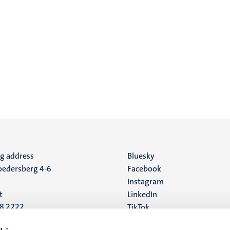
ng address
Social
Bluesky
edersberg 4-6
Facebook
media
Instagram
t
LinkedIn
88 2222
TikTok
YouTube
 address