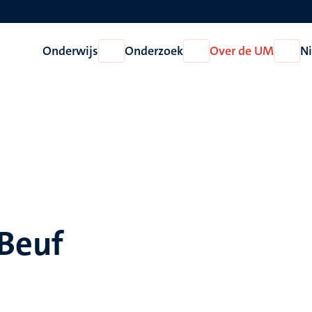
Onderwijs
Onderzoek
Over de UM
N
Open
Open
Open
Onderwijs
Onderzoek
Over
de
UM
 Beuf