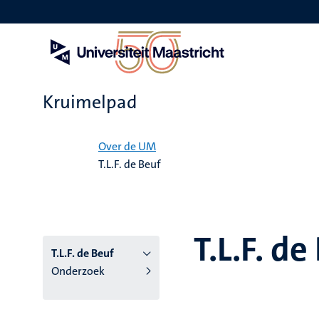
Overslaan
en
naar
de
inhoud
gaan
Kruimelpad
Home
Over de UM
T.L.F. de Beuf
T.L.F. de
T.L.F. de Beuf
Onderzoek