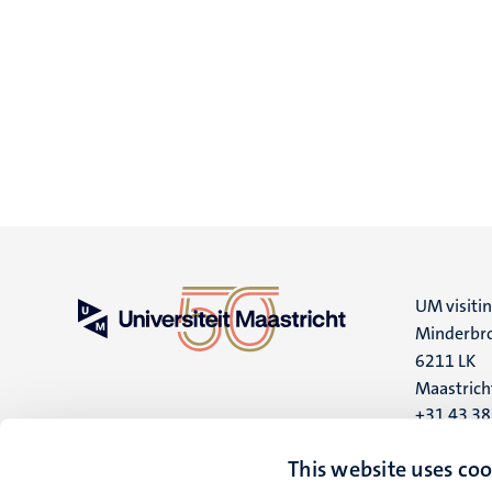
UM visiti
Minderbro
6211 LK
Maastrich
+31 43 3
UM postal
This website uses coo
P.O. Box 6