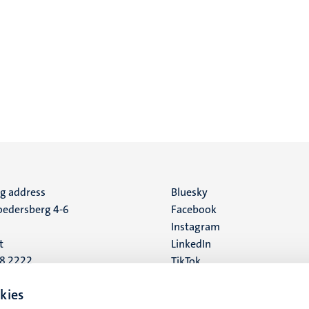
ng address
Social
Bluesky
edersberg 4-6
Facebook
media
Instagram
t
LinkedIn
88 2222
TikTok
YouTube
 address
kies
16