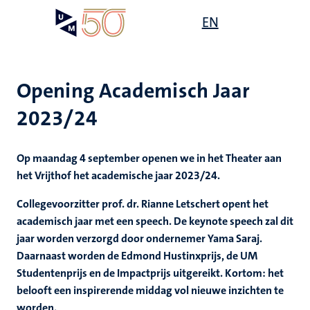
Overslaan
Open
EN
Search
My
en
UM
menu
on
naar
the
de
websit
inhoud
Opening Academisch Jaar
gaan
2023/24
Op maandag 4 september openen we in het Theater aan
het Vrijthof het academische jaar 2023/24.
Collegevoorzitter prof. dr. Rianne Letschert opent het
academisch jaar met een speech. De keynote speech zal dit
jaar worden verzorgd door ondernemer Yama Saraj.
Daarnaast worden de Edmond Hustinxprijs, de UM
Studentenprijs en de Impactprijs uitgereikt. Kortom: het
belooft een inspirerende middag vol nieuwe inzichten te
worden.