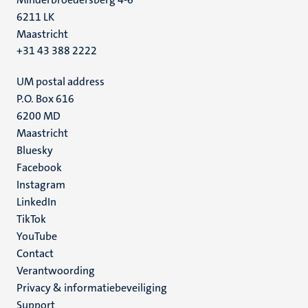
6211 LK
Maastricht
+31 43 388 2222
UM postal address
P.O. Box 616
6200 MD
Maastricht
Social
Bluesky
Facebook
media
Instagram
LinkedIn
TikTok
YouTube
Menu
Contact
Verantwoording
footer
Privacy & informatiebeveiliging
(NL)
Support