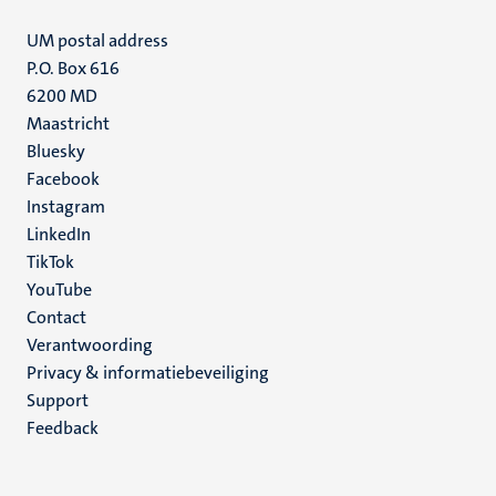
UM postal address
P.O. Box 616
6200 MD
Maastricht
Social
Bluesky
Facebook
media
Instagram
LinkedIn
TikTok
YouTube
Menu
Contact
Verantwoording
footer
Privacy & informatiebeveiliging
(NL)
Support
Feedback