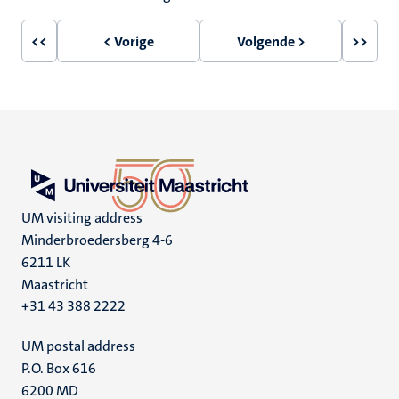
<<
< Vorige
Volgende >
>>
Eerste
Vorige
Volgende
Laatst
pagina
pagina
pagina
pagin
UM visiting address
Minderbroedersberg 4-6
6211 LK
Maastricht
+31 43 388 2222
UM postal address
P.O. Box 616
6200 MD