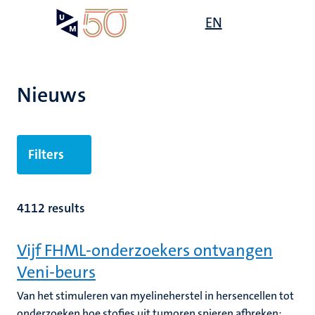
Overslaan
Open
EN
Search
My
en
UM
menu
on
naar
the
de
websit
inhoud
Nieuws
gaan
Filters
4112 results
Vijf FHML-onderzoekers ontvangen
Veni-beurs
Van het stimuleren van myelineherstel in hersencellen tot
onderzoeken hoe stofjes uit tumoren spieren afbreken: