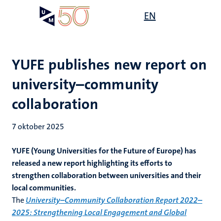
Overslaan
Open
EN
Search
My
en
UM
menu
on
naar
the
de
websit
inhoud
YUFE publishes new report on
gaan
university–community
collaboration
7 oktober 2025
YUFE (Young Universities for the Future of Europe) has
released a new report highlighting its efforts to
strengthen collaboration between universities and their
local communities.
The
University–Community Collaboration Report 2022–
2025: Strengthening Local Engagement and Global