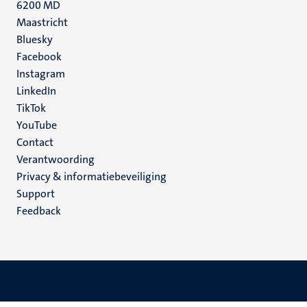
6200 MD
Maastricht
Social
Bluesky
Facebook
media
Instagram
LinkedIn
TikTok
YouTube
Menu
Contact
Verantwoording
footer
Privacy & informatiebeveiliging
(NL)
Support
Feedback