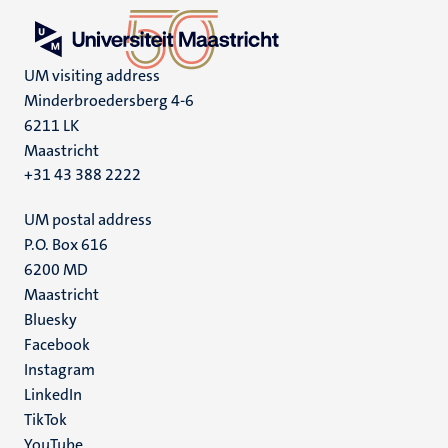
UM visiting address
Minderbroedersberg 4-6
6211 LK
Maastricht
+31 43 388 2222
UM postal address
P.O. Box 616
6200 MD
Maastricht
Social
Bluesky
Facebook
media
Instagram
LinkedIn
TikTok
YouTube