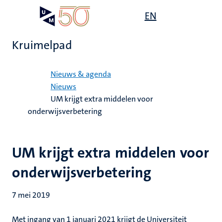
Overslaan
Open
EN
Search
My
en
UM
menu
on
naar
the
Kruimelpad
de
websit
inhoud
Home
gaan
Nieuws & agenda
Nieuws
UM krijgt extra middelen voor
onderwijsverbetering
UM krijgt extra middelen voor
onderwijsverbetering
7 mei 2019
Met ingang van 1 januari 2021 krijgt de Universiteit