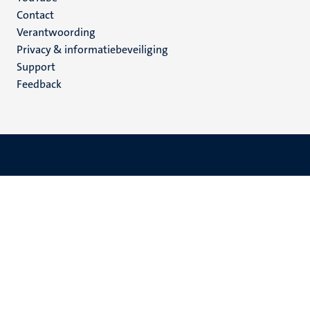
Menu
Contact
Verantwoording
footer
Privacy & informatiebeveiliging
(NL)
Support
Feedback