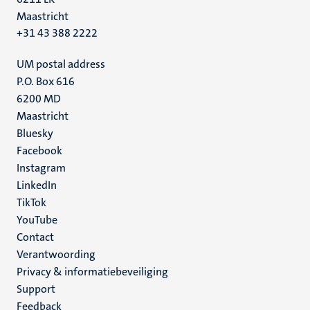
Maastricht
+31 43 388 2222
UM postal address
P.O. Box 616
6200 MD
Maastricht
Social
Bluesky
Facebook
media
Instagram
LinkedIn
TikTok
YouTube
Menu
Contact
Verantwoording
footer
Privacy & informatiebeveiliging
(NL)
Support
Feedback