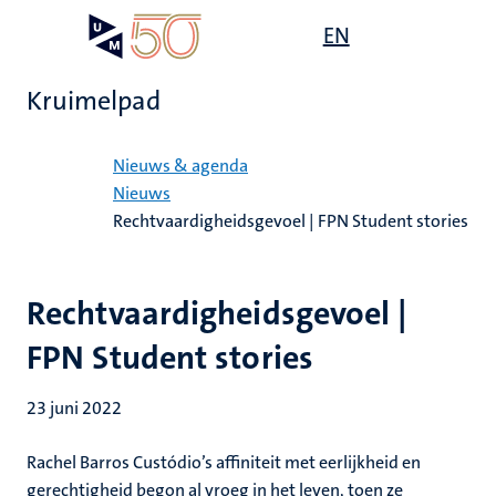
Overslaan
Open
EN
Search
My
en
UM
menu
on
naar
the
Kruimelpad
de
websit
inhoud
Home
gaan
Nieuws & agenda
Nieuws
Rechtvaardigheidsgevoel | FPN Student stories
Rechtvaardigheidsgevoel |
FPN Student stories
23 juni 2022
Rachel Barros Custódio’s affiniteit met eerlijkheid en
gerechtigheid begon al vroeg in het leven, toen ze