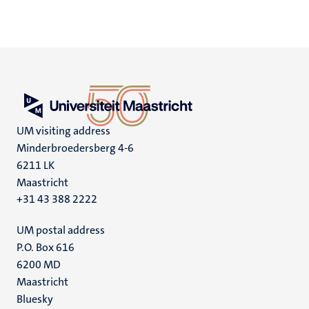
UM visiting address
Minderbroedersberg 4-6
6211 LK
Maastricht
+31 43 388 2222
UM postal address
P.O. Box 616
6200 MD
Maastricht
Social
Bluesky