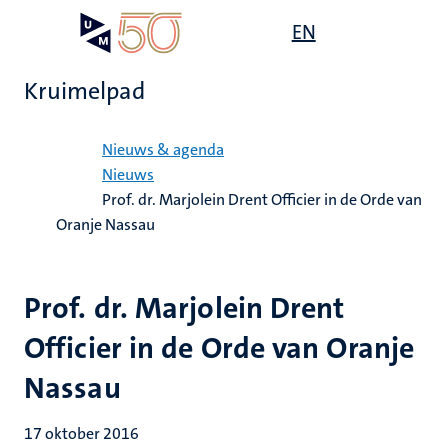
Overslaan
Open
EN
Search
My
en
UM
menu
on
naar
the
Kruimelpad
de
websit
inhoud
Home
gaan
Nieuws & agenda
Nieuws
Prof. dr. Marjolein Drent Officier in de Orde van
Oranje Nassau
Prof. dr. Marjolein Drent
Officier in de Orde van Oranje
Nassau
17 oktober 2016