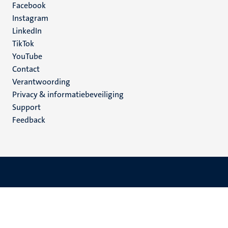
Facebook
media
Instagram
LinkedIn
TikTok
YouTube
Menu
Contact
Verantwoording
footer
Privacy & informatiebeveiliging
(NL)
Support
Feedback