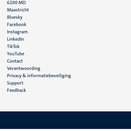
6200 MD
Maastricht
Social
Bluesky
Facebook
media
Instagram
LinkedIn
TikTok
YouTube
Menu
Contact
Verantwoording
footer
Privacy & informatiebeveiliging
(NL)
Support
Feedback