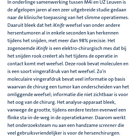
In onderlinge samenwerking tussen M4i en UZ Leuven is
de afgelopen jaren al een zeer uitgebreide studie gedaan
naar de klinische toepassing van het slimme operatiemes.
Daaruit bleek dat het
iKnife
weefsel van onder andere
hersentumoren al in enkele seconden kan herkennen
tijdens het snijden, met meer dan 98% precisie.
Het
zogenoemde
iKnife
is een elektro-chirurgisch mes dat bij
het snijden rook creëert als het tijdens de operatie in
contact komt met weefsel. Deze rook bevat moleculen en
is een soort vingerafdruk van het weefsel. Zo’n
moleculaire vingerafdruk bevat veel informatie op basis
waarvan de chirurg een tumor kan onderscheiden van het
omliggende weefsel; informatie die niet zichtbaar is voor
het oog van de chirurg. Het analyse-apparaat bleek,
vanwege de grootte, tijdens eerdere testen evenwel een
flinke sta-in-de-weg in de operatiekamer. Daarom werkt
het onderzoeksteam nu aan een handzame
screener
die
veel gebruiksvriendelijker is voor de hersenchirurgen.