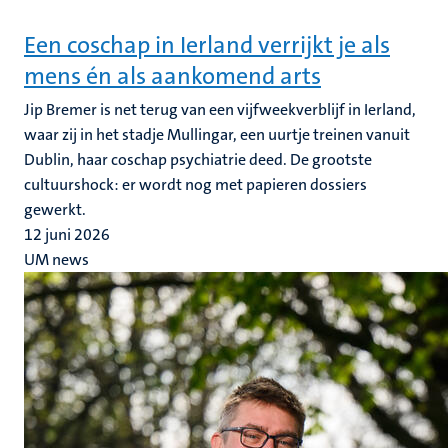
Een coschap in Ierland verrijkt je als
mens én als aankomend arts
Jip Bremer is net terug van een vijfweekverblijf in Ierland,
waar zij in het stadje Mullingar, een uurtje treinen vanuit
Dublin, haar coschap psychiatrie deed. De grootste
cultuurshock: er wordt nog met papieren dossiers
gewerkt.
12 juni 2026
UM news