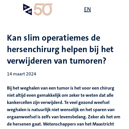
Overslaan
Open
EN
Search
My
en
UM
menu
on
naar
the
de
websit
inhoud
Kan slim operatiemes de
gaan
hersenchirurg helpen bij het
verwijderen van tumoren?
14 maart 2024
Bij het weghalen van een tumor is het voor een chirurg
niet altijd even gemakkelijk om zeker te weten dat alle
kankercellen zijn verwijderd. Te veel gezond weefsel
weghalen is natuurlijk niet wenselijk en het sparen van
orgaanweefsel is zelfs van levensbelang. Zeker als het om
de hersenen gaat. Wetenschappers van het Maastricht