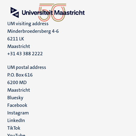
UM visiting address
Minderbroedersberg 4-6
6211 LK
Maastricht
+31 43 388 2222
UM postal address
P.O. Box 616
6200 MD
Maastricht
Social
Bluesky
Facebook
media
Instagram
LinkedIn
TikTok
YouTube