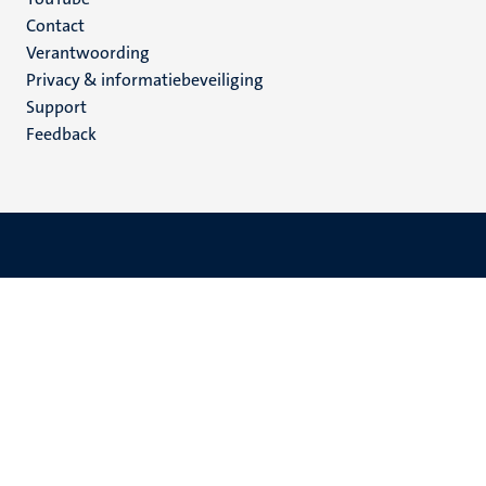
Menu
Contact
Verantwoording
footer
Privacy & informatiebeveiliging
(NL)
Support
Feedback