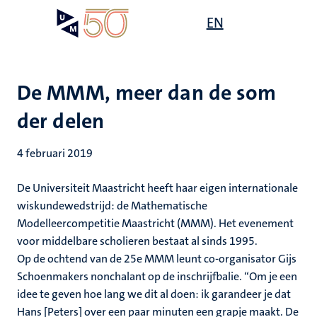
Overslaan
Open
EN
Search
My
en
UM
menu
on
naar
the
de
websit
inhoud
De MMM, meer dan de som
gaan
der delen
4 februari 2019
De Universiteit Maastricht heeft haar eigen internationale
wiskundewedstrijd: de Mathematische
Modelleercompetitie Maastricht (MMM). Het evenement
voor middelbare scholieren bestaat al sinds 1995.
Op de ochtend van de 25e MMM leunt co-organisator Gijs
Schoenmakers nonchalant op de inschrijfbalie. “Om je een
idee te geven hoe lang we dit al doen: ik garandeer je dat
Hans [Peters] over een paar minuten een grapje maakt. De