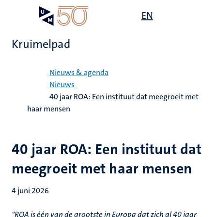
Overslaan
Open
EN
Search
My
en
UM
menu
on
naar
the
Kruimelpad
de
websit
inhoud
Home
gaan
Nieuws & agenda
Nieuws
40 jaar ROA: Een instituut dat meegroeit met
haar mensen
40 jaar ROA: Een instituut dat
meegroeit met haar mensen
4 juni 2026
"ROA is één van de grootste in Europa dat zich al 40 jaar