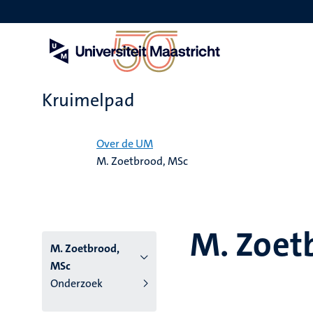
Overslaan
en
naar
de
inhoud
gaan
Kruimelpad
Home
Over de UM
M. Zoetbrood, MSc
M. Zoet
M. Zoetbrood,
MSc
Onderzoek