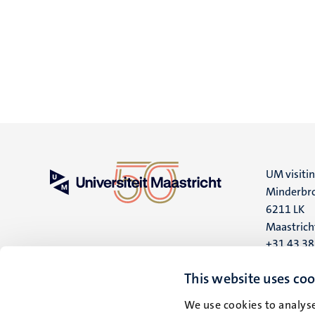
UM visiti
Minderbro
6211 LK
Maastrich
+31 43 3
UM postal
This website uses coo
P.O. Box 6
We use cookies to analyse
6200 MD