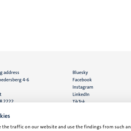
ng address
Social
Bluesky
edersberg 4-6
Facebook
media
Instagram
t
LinkedIn
88 2222
TikTok
YouTube
 address
kies
16
 the traffic on our website and use the findings from such an