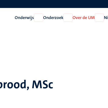
Onderwijs
Onderzoek
Over de UM
N
Open
Open
Open
Onderwijs
Onderzoek
Over
de
UM
brood, MSc