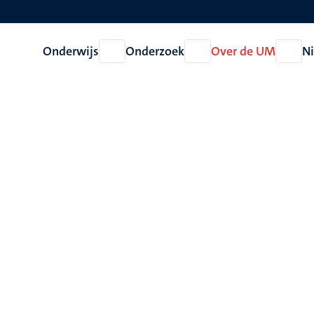
Onderwijs
Onderzoek
Over de UM
N
Open
Open
Open
Onderwijs
Onderzoek
Over
de
UM