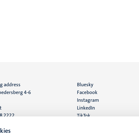
ng address
Social
Bluesky
edersberg 4-6
Facebook
media
Instagram
t
LinkedIn
88 2222
TikTok
YouTube
 address
kies
16