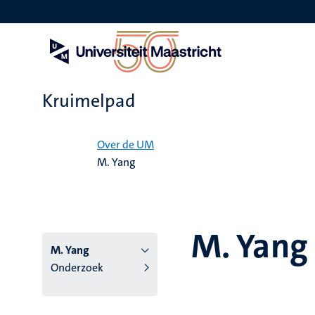
Overslaan
en
naar
de
inhoud
gaan
Kruimelpad
Home
Over de UM
M. Yang
M. Yang
M. Yang
Onderzoek