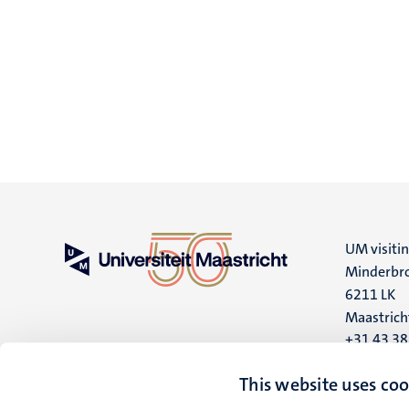
UM visiti
Minderbro
6211 LK
Maastrich
+31 43 3
UM postal
This website uses coo
P.O. Box 6