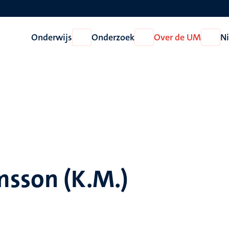
Onderwijs
Onderzoek
Over de UM
N
Open
Open
Open
Onderwijs
Onderzoek
Over
de
UM
msson (K.M.)