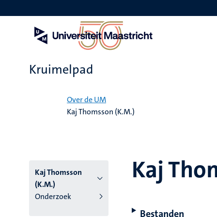
Overslaan
en
naar
de
inhoud
gaan
Kruimelpad
Home
Over de UM
Kaj Thomsson (K.M.)
Kaj Tho
Kaj Thomsson
(K.M.)
Onderzoek
Bestanden