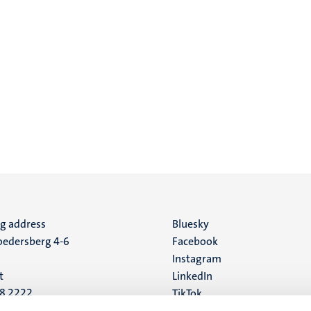
ng address
Social
Bluesky
edersberg 4-6
Facebook
media
Instagram
t
LinkedIn
88 2222
TikTok
YouTube