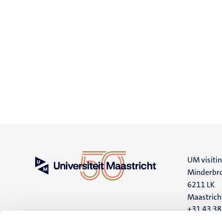
UM visiti
Minderbro
6211 LK
Maastrich
+31 43 3