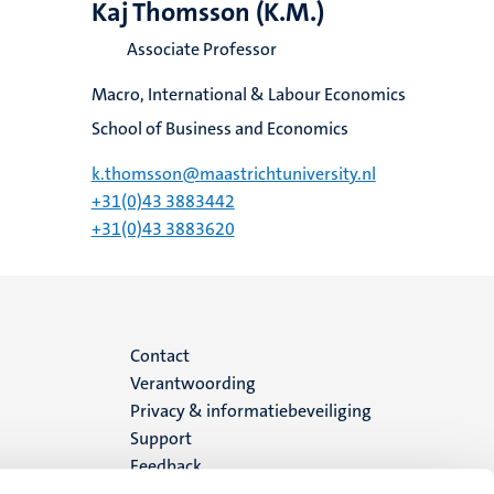
Kaj Thomsson (K.M.)
Associate Professor
Macro, International & Labour Economics
School of Business and Economics
k.thomsson@maastrichtuniversity.nl
+31(0)43 3883442
+31(0)43 3883620
Menu
Contact
Verantwoording
footer
Privacy & informatiebeveiliging
Support
(NL)
Feedback