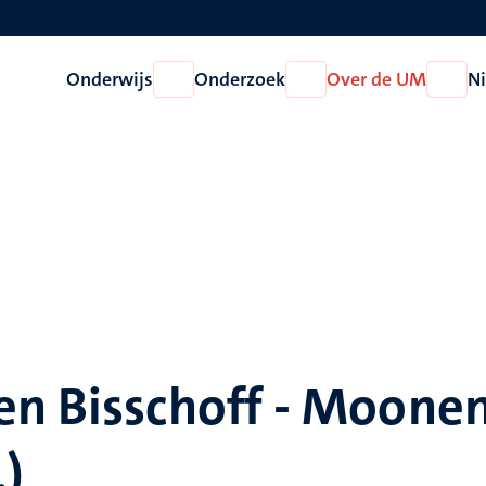
Onderwijs
Onderzoek
Over de UM
N
Open
Open
Open
Onderwijs
Onderzoek
Over
de
UM
en Bisschoff - Moone
.)