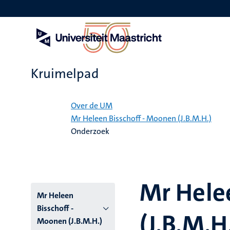
Overslaan
en
naar
de
inhoud
gaan
Kruimelpad
Home
Over de UM
Mr Heleen Bisschoff - Moonen (J.B.M.H.)
Onderzoek
Mr Hele
Mr Heleen
Bisschoff -
(J.B.M.H
Moonen (J.B.M.H.)