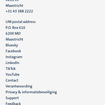
Maastricht
+31 43 388 2222
UM postal address
P.O. Box 616
6200 MD
Maastricht
Social
Bluesky
Facebook
media
Instagram
LinkedIn
TikTok
YouTube
Menu
Contact
Verantwoording
footer
Privacy & informatiebeveiliging
(NL)
Support
Feedback