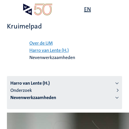
Overslaan
Open
EN
Search
My
en
UM
menu
on
naar
the
Kruimelpad
de
websit
inhoud
Home
gaan
Over de UM
Harro van Lente (H.)
tie
Nevenwerkzaamheden
s
Harro van Lente (H.)
Onderzoek
Nevenwerkzaamheden