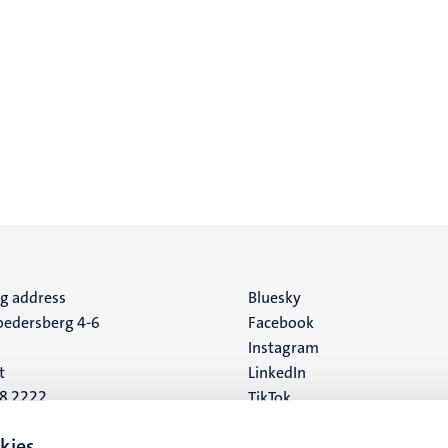
ng address
Social
Bluesky
edersberg 4-6
Facebook
media
Instagram
t
LinkedIn
88 2222
TikTok
YouTube
 address
kies