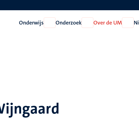
Onderwijs
Onderzoek
Over de UM
N
Open
Open
Open
Onderwijs
Onderzoek
Over
de
UM
Wijngaard