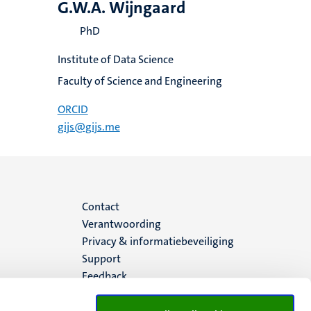
G.W.A. Wijngaard
PhD
Institute of Data Science
Faculty of Science and Engineering
ORCID
gijs@gijs.me
Menu
Contact
Verantwoording
footer
Privacy & informatiebeveiliging
Support
(NL)
Feedback