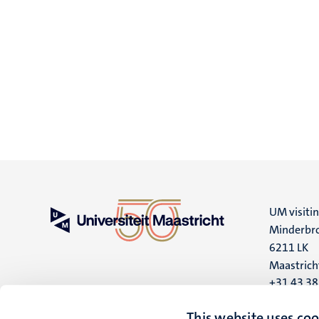
UM visiti
Minderbro
6211 LK
Maastrich
+31 43 3
UM postal
This website uses coo