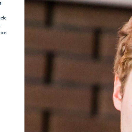
al
nele
n
nce.