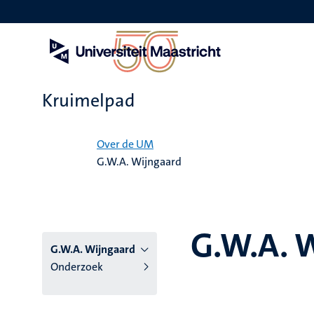
Overslaan
en
naar
de
inhoud
gaan
Kruimelpad
Home
Over de UM
G.W.A. Wijngaard
G.W.A. 
G.W.A. Wijngaard
Onderzoek