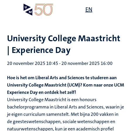
Overslaan
Open
EN
Search
My
en
UM
menu
on
naar
the
de
websit
inhoud
University College Maastricht
gaan
| Experience Day
20 november 2025 10:45
-
20 november 2025 16:00
Hoe is het om Liberal Arts and Sciences te studeren aan
University College Maastricht (UCM)? Kom naar onze UCM
Experience Day en ontdek het zelf!
University College Maastricht is een honours
bachelorprogramma in Liberal Arts and Sciences, waarin je
je eigen curriculum samenstelt. Met bijna 200 vakken in
de geesteswetenschappen, sociale wetenschappen en
natuurwetenschappen, kun je een academisch profiel