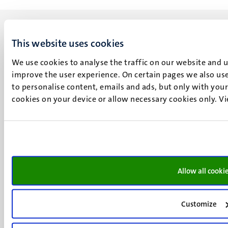
This website uses cookies
We use cookies to analyse the traffic on our website and 
UM visiting address
improve the user experience. On certain pages we also use
Minderbroedersberg 4-6
to personalise content, emails and ads, but only with your 
6211 LK
cookies on your device or allow necessary cookies only. V
Maastricht
+31 43 388 2222
UM postal address
P.O. Box 616
6200 MD
Allow all cooki
Maastricht
Social
Bluesky
Customize
Facebook
media
Instagram