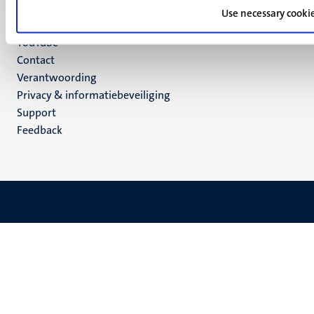
LinkedIn
Use necessary cooki
TikTok
YouTube
Menu
Contact
Verantwoording
footer
Privacy & informatiebeveiliging
(NL)
Support
Feedback