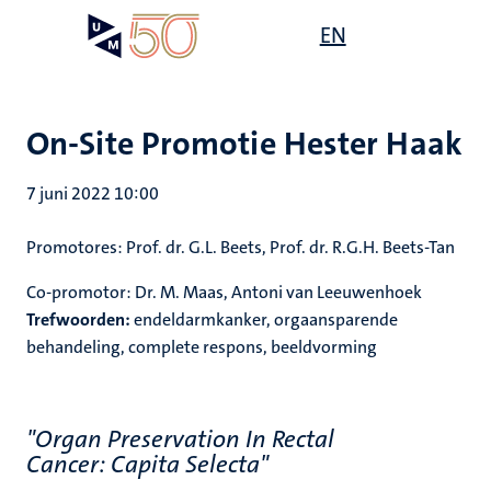
Overslaan
Open
EN
Search
My
en
UM
menu
on
naar
the
de
websit
inhoud
On-Site Promotie Hester Haak
gaan
7 juni 2022 10:00
Promotores: Prof. dr. G.L. Beets, Prof. dr. R.G.H. Beets-Tan
Co-promotor: Dr. M. Maas, Antoni van Leeuwenhoek
Trefwoorden:
endeldarmkanker, orgaansparende
behandeling, complete respons, beeldvorming
"Organ Preservation In Rectal
Cancer: Capita Selecta"