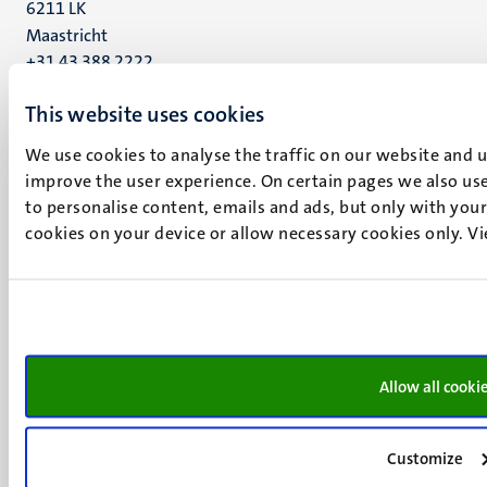
6211 LK
Maastricht
+31 43 388 2222
UM postal address
This website uses cookies
P.O. Box 616
We use cookies to analyse the traffic on our website and 
6200 MD
improve the user experience. On certain pages we also use
Maastricht
to personalise content, emails and ads, but only with your 
Social
Bluesky
cookies on your device or allow necessary cookies only. V
Facebook
media
Instagram
LinkedIn
TikTok
YouTube
Menu
Contact
Allow all cooki
Verantwoording
footer
Privacy & informatiebeveiliging
(NL)
Customize
Support