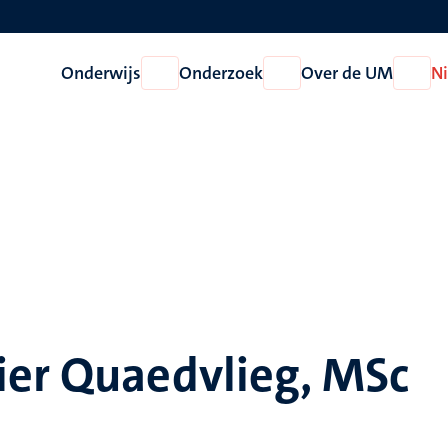
Onderwijs
Onderzoek
Over de UM
N
Open
Open
Open
Onderwijs
Onderzoek
Over
de
UM
ier Quaedvlieg, MSc