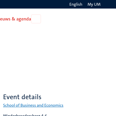
English
My UM
Search
ieuws & agenda
Open
on
Nieuws
the
&
agenda
websit
Event details
School of Business and Economics
Minderbroedersberg 4-6