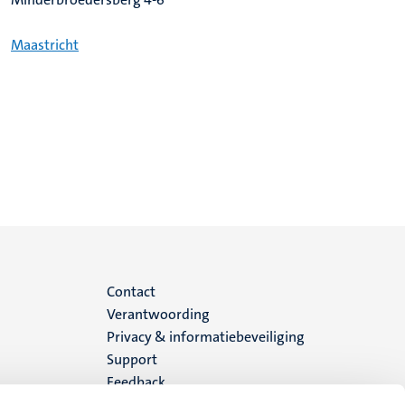
Maastricht
Menu
Contact
Verantwoording
footer
Privacy & informatiebeveiliging
Support
(NL)
Feedback