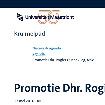
Overslaan
en
naar
de
inhoud
gaan
Kruimelpad
Home
Nieuws & agenda
Agenda
Promotie Dhr. Rogier Quaedvlieg, MSc
Promotie Dhr. Rog
13 mei 2016 10:00