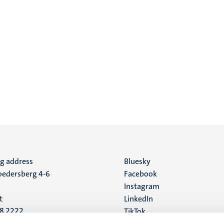
ng address
Social
Bluesky
edersberg 4-6
Facebook
media
Instagram
t
LinkedIn
88 2222
TikTok
YouTube