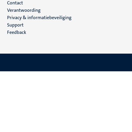
Menu
Contact
Verantwoording
footer
Privacy & informatiebeveiliging
(NL)
Support
Feedback