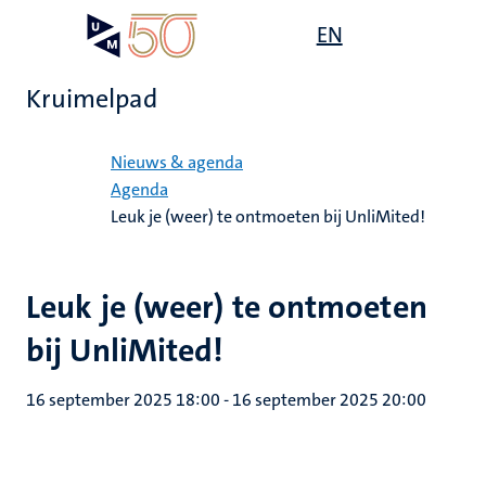
Overslaan
Open
EN
Search
My
en
UM
menu
on
naar
the
Kruimelpad
de
websit
inhoud
Home
gaan
Nieuws & agenda
Agenda
Leuk je (weer) te ontmoeten bij UnliMited!
Leuk je (weer) te ontmoeten
bij UnliMited!
16 september 2025 18:00
-
16 september 2025 20:00