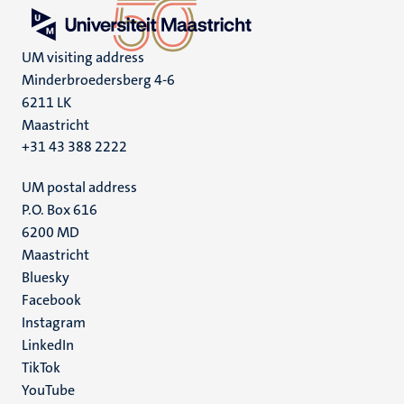
UM visiting address
Minderbroedersberg 4-6
6211 LK
Maastricht
+31 43 388 2222
UM postal address
P.O. Box 616
6200 MD
Maastricht
Social
Bluesky
Facebook
media
Instagram
LinkedIn
TikTok
YouTube