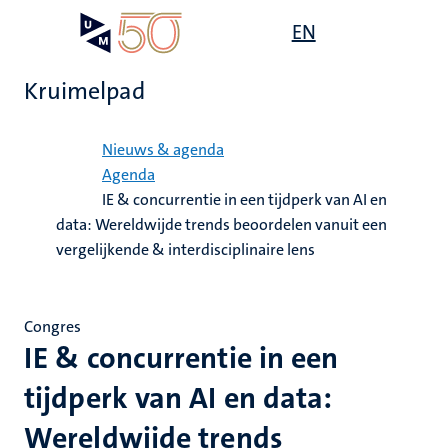
Overslaan
Open
EN
Search
My
en
UM
menu
on
naar
the
Kruimelpad
de
websit
inhoud
Home
gaan
Nieuws & agenda
Agenda
IE & concurrentie in een tijdperk van AI en
data: Wereldwijde trends beoordelen vanuit een
vergelijkende & interdisciplinaire lens
Congres
IE & concurrentie in een
tijdperk van AI en data:
Wereldwijde trends