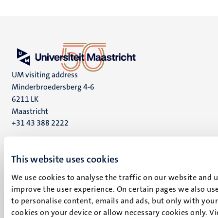
UM visiting address
Minderbroedersberg 4-6
6211 LK
Maastricht
+31 43 388 2222
UM postal address
P.O. Box 616
This website uses cookies
6200 MD
We use cookies to analyse the traffic on our website and 
Maastricht
improve the user experience. On certain pages we also use
Social
Bluesky
to personalise content, emails and ads, but only with your 
Facebook
media
cookies on your device or allow necessary cookies only. V
Instagram