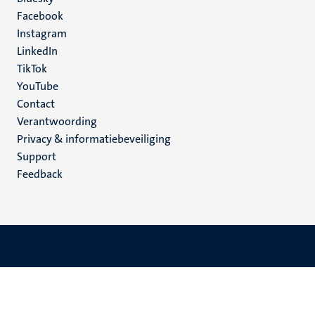
Social
Facebook
media
Instagram
LinkedIn
TikTok
YouTube
Menu
Contact
Verantwoording
footer
Privacy & informatiebeveiliging
(NL)
Support
Feedback