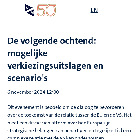
Overslaan
Open
EN
Search
My
en
UM
menu
on
naar
the
de
websit
inhoud
De volgende ochtend:
gaan
mogelijke
verkiezingsuitslagen en
scenario's
6 november 2024 12:00
Dit evenement is bedoeld om de dialoog te bevorderen
over de toekomst van de relatie tussen de EU en de VS. Het
biedt een discussieplatform over hoe Europa zijn
strategische belangen kan behartigen en tegelijkertijd een
complexe relatie met de VS kan onderhouden.