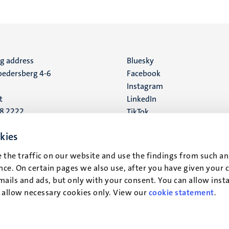
ng address
Social
Bluesky
edersberg 4-6
Facebook
media
Instagram
t
LinkedIn
88 2222
TikTok
YouTube
 address
kies
16
 the traffic on our website and use the findings from such an
ce. On certain pages we also use, after you have given your 
t
mails and ads, but only with your consent. You can allow instal
r allow necessary cookies only. View our
cookie statement
.