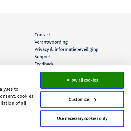
Menu
Contact
Verantwoording
footer
Privacy & informatiebeveiliging
Support
(NL)
Feedback
Allow all cookies
alyses to
consent, cookies
Customize
lation of all
Use necessary cookies only