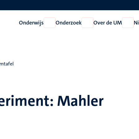
Onderwijs
Onderzoek
Over de UM
N
Open
Open
Open
Onderwijs
Onderzoek
Over
de
UM
mtafel
eriment: Mahler