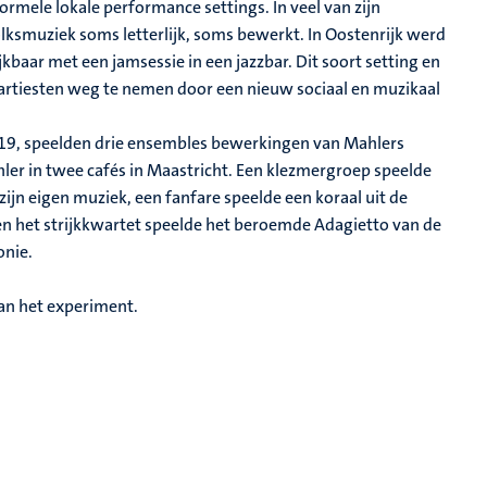
rmele lokale performance settings. In veel van zijn
ksmuziek soms letterlijk, soms bewerkt. In Oostenrijk werd
jkbaar met een jamsessie in een jazzbar. Dit soort setting en
e artiesten weg te nemen door een nieuw sociaal en muzikaal
019, speelden drie ensembles bewerkingen van Mahlers
ahler in twee cafés in Maastricht. Een klezmergroep speelde
zijn eigen muziek, een fanfare speelde een koraal uit de
en het strijkkwartet speelde het beroemde Adagietto van de
onie.
van het experiment.