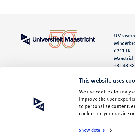
UM visiti
Minderbro
6211 LK
Maastrich
+31 43 3
UM postal
This website uses coo
P.O. Box 6
We use cookies to analyse
6200 MD
improve the user experien
Maastrich
to personalise content, e
cookies on your device o
Show details