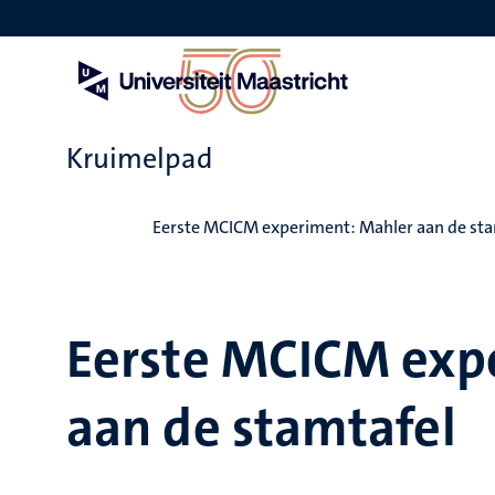
Overslaan
en
naar
de
inhoud
gaan
Kruimelpad
Home
Eerste MCICM experiment: Mahler aan de sta
Eerste MCICM exp
aan de stamtafel