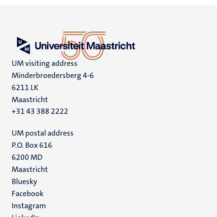
UM visiting address
Minderbroedersberg 4-6
6211 LK
Maastricht
+31 43 388 2222
UM postal address
P.O. Box 616
6200 MD
Maastricht
Social
Bluesky
Facebook
media
Instagram