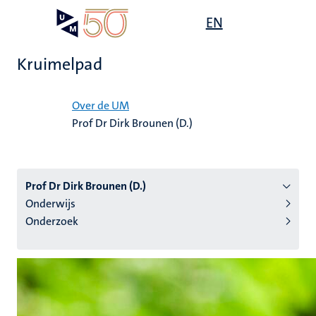
Overslaan
Open
EN
Search
My
en
UM
menu
on
naar
the
Kruimelpad
de
websit
inhoud
Home
gaan
Over de UM
Prof Dr Dirk Brounen (D.)
tie
s
Prof Dr Dirk Brounen (D.)
Onderwijs
Onderzoek