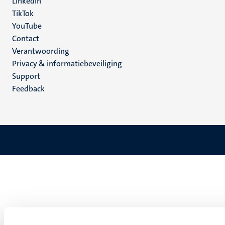
LinkedIn
TikTok
YouTube
Menu
Contact
Verantwoording
footer
Privacy & informatiebeveiliging
(NL)
Support
Feedback