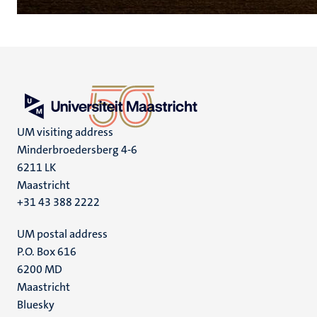
UM visiting address
Minderbroedersberg 4-6
6211 LK
Maastricht
+31 43 388 2222
UM postal address
P.O. Box 616
6200 MD
Maastricht
Social
Bluesky