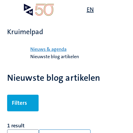
Overslaan
Open
EN
Search
My
en
UM
menu
on
naar
the
de
websit
Kruimelpad
inhoud
gaan
Home
Nieuws & agenda
Nieuwste blog artikelen
Nieuwste blog artikelen
Filters
1 result