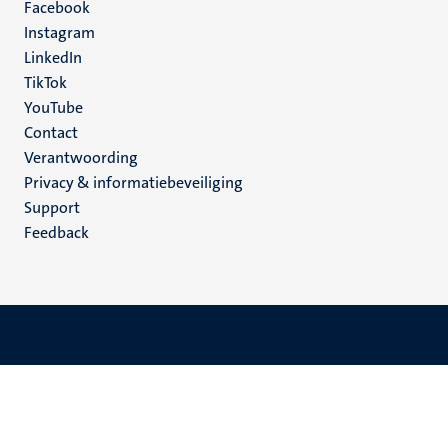
Facebook
media
Instagram
LinkedIn
TikTok
YouTube
Menu
Contact
Verantwoording
footer
Privacy & informatiebeveiliging
(NL)
Support
Feedback