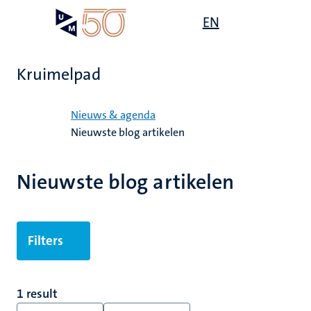
Overslaan
Open
EN
Search
My
en
UM
menu
on
naar
the
de
websit
Kruimelpad
inhoud
gaan
Home
Nieuws & agenda
Nieuwste blog artikelen
Nieuwste blog artikelen
Filters
1 result