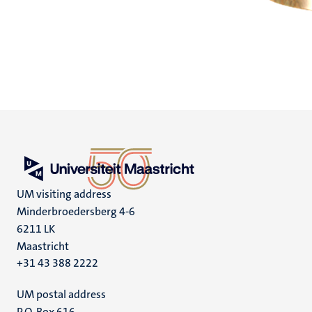
UM visiting address
Minderbroedersberg 4-6
6211 LK
Maastricht
+31 43 388 2222
UM postal address
P.O. Box 616