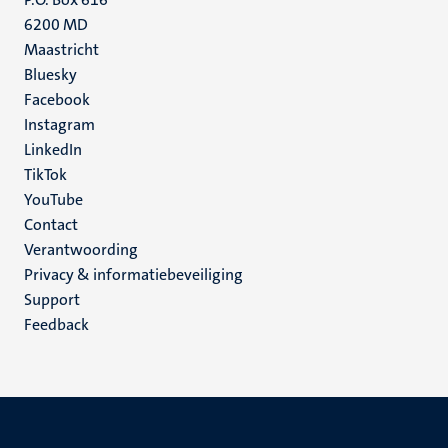
6200 MD
Maastricht
Social
Bluesky
Facebook
media
Instagram
LinkedIn
TikTok
YouTube
Menu
Contact
Verantwoording
footer
Privacy & informatiebeveiliging
(NL)
Support
Feedback