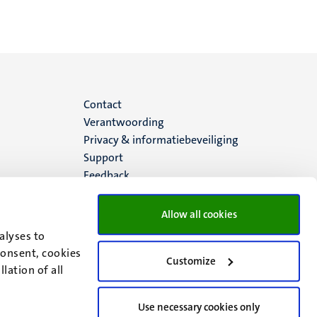
Menu
Contact
Verantwoording
footer
Privacy & informatiebeveiliging
Support
(NL)
Feedback
Allow all cookies
alyses to
consent, cookies
Customize
lation of all
Use necessary cookies only