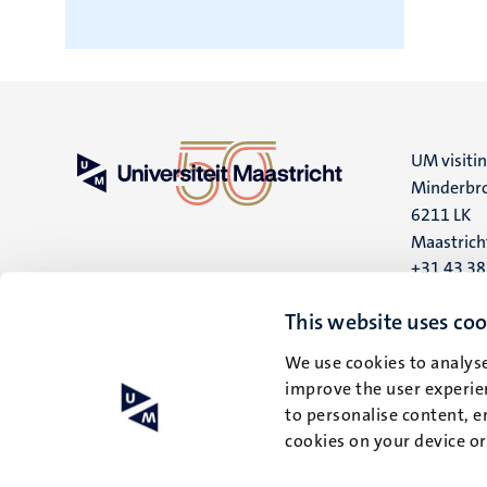
UM visiti
Minderbro
6211 LK
Maastrich
+31 43 3
UM postal
This website uses coo
P.O. Box 6
We use cookies to analyse
6200 MD
improve the user experien
Maastrich
to personalise content, e
cookies on your device o