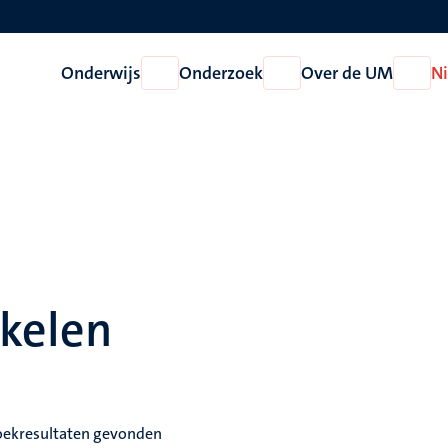
Onderwijs
Onderzoek
Over de UM
N
Open
Open
Open
Onderwijs
Onderzoek
Over
de
UM
ikelen
oekresultaten gevonden