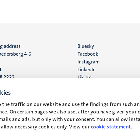
ng address
Social
Bluesky
edersberg 4-6
Facebook
media
Instagram
t
LinkedIn
88 2222
TikTok
YouTube
 address
kies
16
 the traffic on our website and use the findings from such an
ce. On certain pages we also use, after you have given your 
t
mails and ads, but only with your consent. You can allow instal
r allow necessary cookies only. View our
cookie statement
.