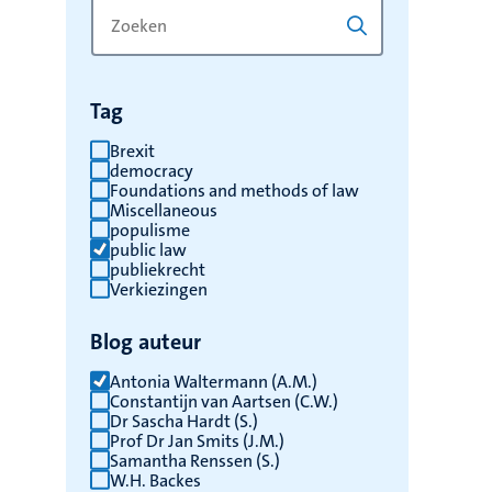
Zoek
Typ
op
een
trefwoord
trefwoord
om
Tag
de
resultaten
Brexit
democracy
te
Foundations and methods of law
vernieuwen
Miscellaneous
populisme
public law
publiekrecht
Verkiezingen
Blog auteur
Antonia Waltermann (A.M.)
Constantijn van Aartsen (C.W.)
Dr Sascha Hardt (S.)
Prof Dr Jan Smits (J.M.)
Samantha Renssen (S.)
W.H. Backes