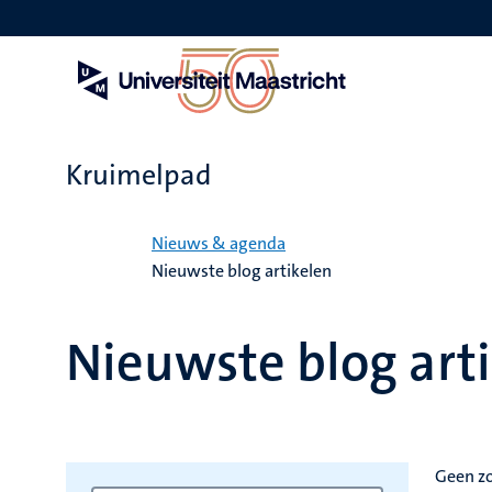
Overslaan
en
naar
de
inhoud
gaan
Kruimelpad
Home
Nieuws & agenda
Nieuwste blog artikelen
Nieuwste blog art
Geen z