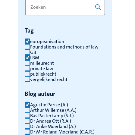
Zoek
Typ
op
een
trefwoord
trefwoord
om
Tag
de
resultaten
europeanisation
Foundations and methods of law
te
GB
vernieuwen
LBM
milieurecht
private law
publiekrecht
vergelijkend recht
Blog auteur
Agustin Parise (A.)
Arthur Willemse (A.A.)
Bas Pasterkamp (S.J.)
Dr Andrea Ott (R.A.)
Dr Anke Moerland (A.)
Dr Mr Roland Moerland (C.A.R.)