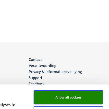
Menu
Contact
Verantwoording
footer
Privacy & informatiebeveiliging
Support
(NL)
Feedback
Allow all cookies
alyses to