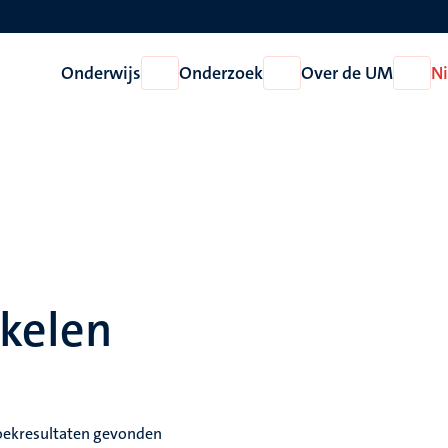
Onderwijs
Onderzoek
Over de UM
N
Open
Open
Open
Onderwijs
Onderzoek
Over
de
UM
ikelen
oekresultaten gevonden