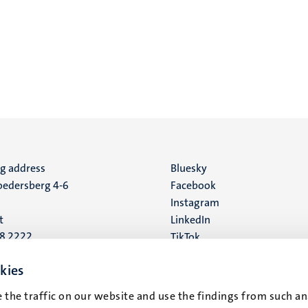
ng address
Social
Bluesky
edersberg 4-6
Facebook
media
Instagram
t
LinkedIn
88 2222
TikTok
YouTube
 address
kies
16
 the traffic on our website and use the findings from such an