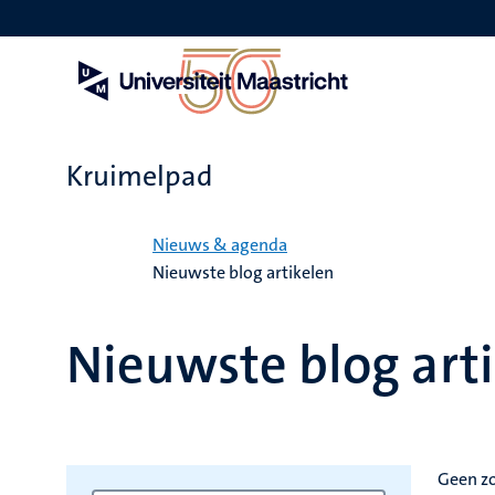
Overslaan
en
naar
de
inhoud
gaan
Kruimelpad
Home
Nieuws & agenda
Nieuwste blog artikelen
Nieuwste blog art
Geen z