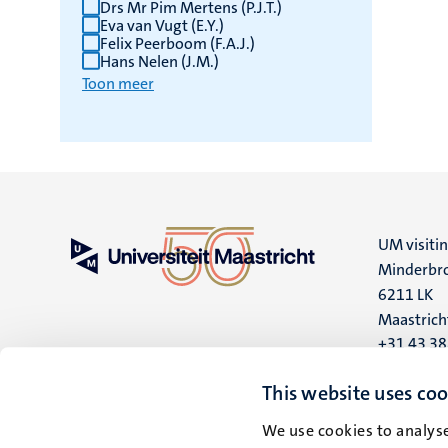
Drs Mr Pim Mertens (P.J.T.)
Eva van Vugt (E.Y.)
Felix Peerboom (F.A.J.)
Hans Nelen (J.M.)
Toon meer
UM visiti
Minderbro
6211 LK
Maastrich
+31 43 3
UM postal
This website uses coo
P.O. Box 6
We use cookies to analyse
6200 MD