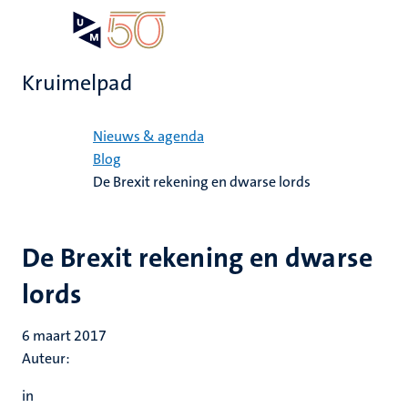
Overslaan
Open
Search
My
en
UM
menu
on
naar
the
Kruimelpad
de
websit
inhoud
Home
gaan
Nieuws & agenda
Blog
De Brexit rekening en dwarse lords
De Brexit rekening en dwarse
lords
6 maart 2017
Auteur:
in