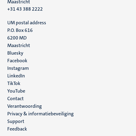
Maastricht
+31 43 388 2222
UM postal address
P.O. Box 616
6200 MD
Maastricht
Social
Bluesky
Facebook
media
Instagram
LinkedIn
TikTok
YouTube
Menu
Contact
Verantwoording
footer
Privacy & informatiebeveiliging
(NL)
Support
Feedback