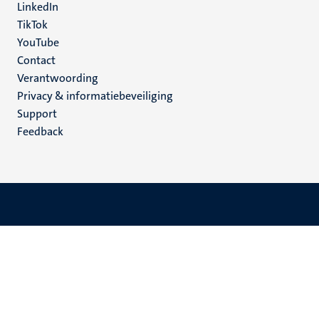
LinkedIn
TikTok
YouTube
Menu
Contact
Verantwoording
footer
Privacy & informatiebeveiliging
(NL)
Support
Feedback