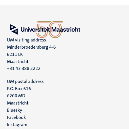
UM visiting address
Minderbroedersberg 4-6
6211 LK
Maastricht
+31 43 388 2222
UM postal address
P.O. Box 616
6200 MD
Maastricht
Social
Bluesky
Facebook
media
Instagram