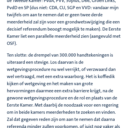
de Tweede Kamer: PvdA, PVV, 50plus, D66, Groen Links,
PvdD en SP (dus niet: CDA, CU, SGP en VVD: vandaar mijn
twijfels om aan te nemen dat er geen twee derde
meerderheid zal zijn voor een grondwetswijziging die een
decisief referendum beoogt mogelijk te maken). De Eerste
Kamer liet een parallelle meerderheid zien (aangevuld met
OSF).
Ten slotte: de drempel van 300.000 handtekeningen is
uiteraard een stevige. Los daarvan is de
wetgevingsprocedure nu wel verrijkt, of verzwaard dan
wel vertraagd, met een extra waarborg. Het is koffiedik
kijken of wetgeving en het maken van grote
hervormingen daarmee een extra barriere krijgt, na de
gewone wetgevingsprocedure en de rol en plaats van de
Eerste Kamer. Met daarbij de noodzaak voor een regering
om in beide kamers meerderheden te zoeken en vinden.
Zal dat gegeven reden zijn om aan te nemen dat daarna
referenda minder zullen voorkomen, of juist nog vaker als