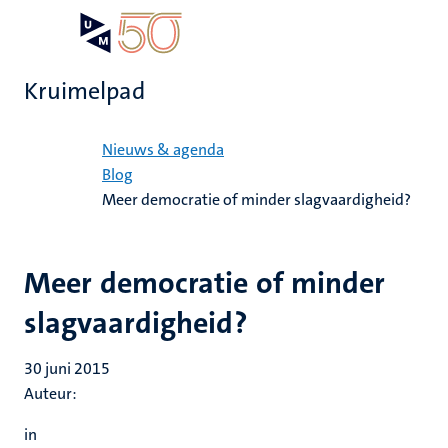
Overslaan
Open
Search
My
en
UM
menu
on
naar
the
Kruimelpad
de
websit
inhoud
Home
gaan
Nieuws & agenda
Blog
Meer democratie of minder slagvaardigheid?
Meer democratie of minder
slagvaardigheid?
30 juni 2015
Auteur:
in