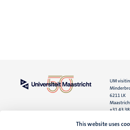
UM visiti
Minderbro
6211 LK
Maastrich
+31 43 3
UM postal
This website uses coo
P.O. Box 6