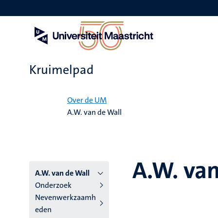
Overslaan
en
naar
de
inhoud
gaan
Kruimelpad
Home
Over de UM
A.W. van de Wall
A.W. van
A.W. van de Wall
Onderzoek
Nevenwerkzaamh
eden