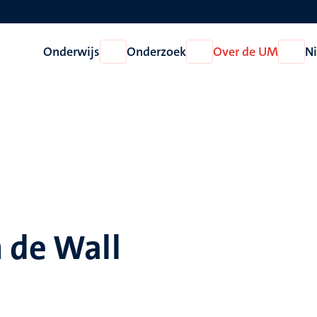
Onderwijs
Onderzoek
Over de UM
N
Open
Open
Open
Onderwijs
Onderzoek
Over
de
UM
 de Wall