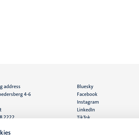
ng address
Social
Bluesky
edersberg 4-6
Facebook
media
Instagram
t
LinkedIn
88 2222
TikTok
YouTube
 address
kies
16