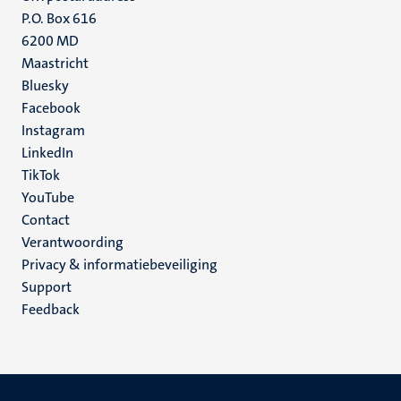
P.O. Box 616
6200 MD
Maastricht
Social
Bluesky
Facebook
media
Instagram
LinkedIn
TikTok
YouTube
Menu
Contact
Verantwoording
footer
Privacy & informatiebeveiliging
(NL)
Support
Feedback