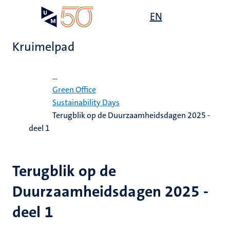
Overslaan
Open
EN
Search
My
en
UM
menu
on
naar
the
Kruimelpad
de
websit
inhoud
Home
gaan
...
it,
ility
Green Office
tie
ardigheid
Sustainability Days
Terugblik op de Duurzaamheidsdagen 2025 -
mheid
s
deel 1
n
en
Terugblik op de
d
Duurzaamheidsdagen 2025 -
js
deel 1